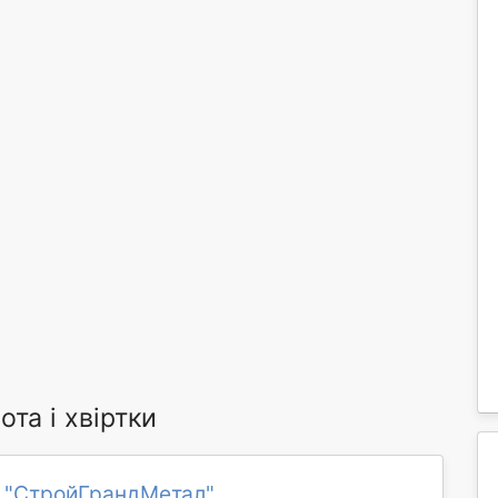
та і хвіртки
 "СтройГрандМетал"