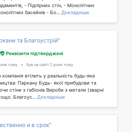
даментів, - Підпірних стін, - Монолітних
онолітних басейнів - Бо...
Докладніше
ркани та Благоустрій"
Реквізити підтверджені
оків тому
•
Був на сайті 2 роки тому
а компанія втілить у реальність будь-яке
ництва: Паркану Будь- якої прибудови та
чи стіни з габіонів Вироби з метали (зварні
тощо. Благоус...
Докладніше
ественно и в срок"