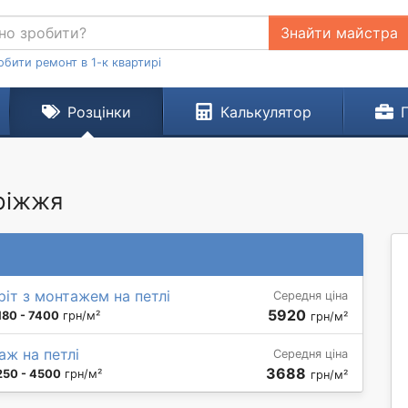
Знайти майстра
обити ремонт в 1-к квартирі
Розцінки
Калькулятор
оріжжя
іт з монтажем на петлі
Середня ціна
5920
180 - 7400
грн/м²
грн/м²
аж на петлі
Середня ціна
3688
250 - 4500
грн/м²
грн/м²