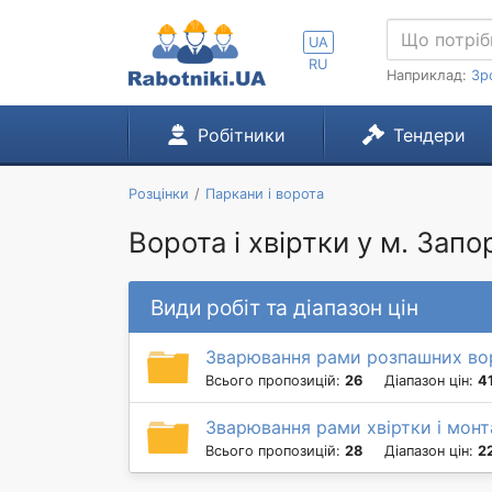
UA
RU
Наприклад:
Зр
Робітники
Тендери
Розцінки
Паркани і ворота
Ворота і хвіртки у м. Зап
Види робіт та діапазон цін
Зварювання рами розпашних вор
Всього пропозицій:
26
Діапазон цін:
4
Зварювання рами хвіртки і монт
Всього пропозицій:
28
Діапазон цін:
2