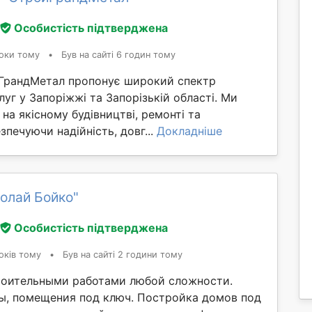
Особистість підтверджена
оки тому
•
Був на сайті 6 годин тому
ГрандМетал пропонує широкий спектр
луг у Запоріжжі та Запорізькій області. Ми
 на якісному будівництві, ремонті та
зпечуючи надійність, довг...
Докладніше
олай Бойко"
Особистість підтверджена
оків тому
•
Був на сайті 2 години тому
оительными работами любой сложности.
ы, помещения под ключ. Постройка домов под