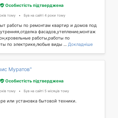
Особистість підтверджена
оків тому
•
Був на сайті 4 роки тому
ыт работы по ремонтам квартир и домов под
нутренняя,отделка фасадов,утепление,монтаж
он,кровельные работы,работы по
ты по электрике,любые виды ...
Докладніше
рис Муратов"
Особистість підтверджена
оків тому
•
Був на сайті 5 місяців тому
ире или установка бытовой техники.