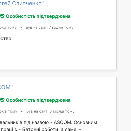
ргей Слипченко"
Особистість підтверджена
оки тому
•
Був на сайті 7 годин тому
ество
COM"
Особистість підтверджена
оків тому
•
Був на сайті 3 місяці тому
івельників під назвою - ASCOM. Основним
праці є - Бетонні роботи, а саме: -