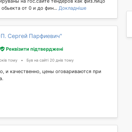
ируваны на гос.сайте тендеров как физ.лицо
бьекта от 0 и до фин...
Докладніше
ОП. Сергей Парфиевич"
Реквізити підтверджені
оків тому
•
Був на сайті 20 днів тому
о, и качественно, цены оговариваются при
а.