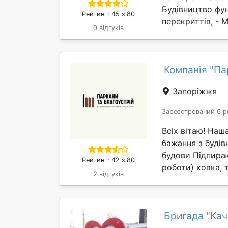
Будівництво фун
Рейтинг: 45 з 80
перекриттів, - М
0 відгуків
Компанія "Па
Запоріжжя
Зареєстрований 6 р
Всіх вітаю! Наш
бажання з будів
будови Підпираю
Рейтинг: 42 з 80
роботи) ковка, 
2 відгуків
Бригада "Кач