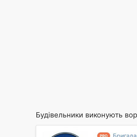
Будівельники виконують воро
Бригада
PRO