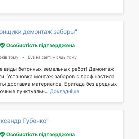
тонщики демонтаж заборы"
Особистість підтверджена
оків тому
•
Був на сайті місяць тому
 виды бетонных земельных работ! Демонтаж
и. Установка монтаж заборов с проф настила
ты доставка материалов. Бригада без вредных
очные пунктуальн...
Докладніше
ксандр Губенко"
Особистість підтверджена