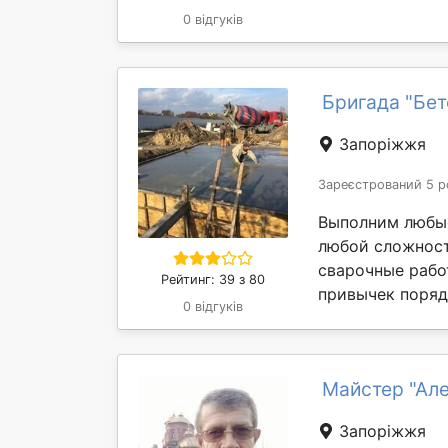
0 відгуків
Бригада "Бе
Запоріжжя
Зареєстрований 5 р
Выполним любые
любой сложност
сварочные рабо
Рейтинг: 39 з 80
привычек поряд
0 відгуків
Майстер "Але
Запоріжжя