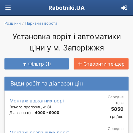
Rabotniki.UA
Розцінки
Паркани і ворота
Установка воріт і автоматики
ціни у м. Запоріжжя
Фільтр (1)
Створити тендер
Види робіт та діапазон цін
Середня
Монтаж відкатних воріт
ціна
Всього пропозицій:
31
5850
Діапазон цін:
4000 - 9000
грн/шт.
Середня
Монтаж розпашних воріт