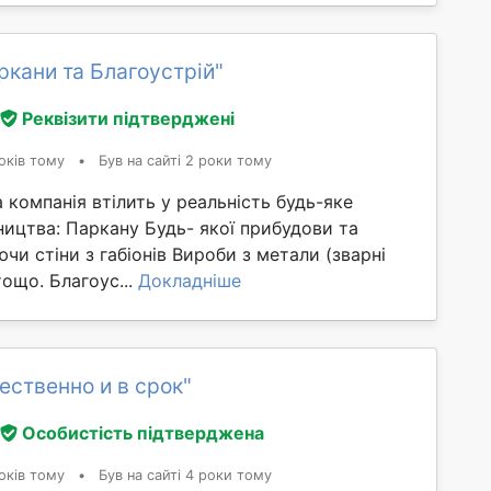
ркани та Благоустрій"
Реквізити підтверджені
оків тому
•
Був на сайті 2 роки тому
а компанія втілить у реальність будь-яке
ництва: Паркану Будь- якої прибудови та
чи стіни з габіонів Вироби з метали (зварні
тощо. Благоус...
Докладніше
ественно и в срок"
Особистість підтверджена
оків тому
•
Був на сайті 4 роки тому