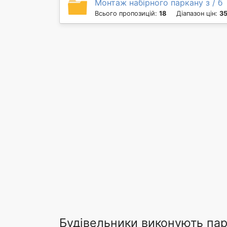
Монтаж набірного паркану з / б
Всього пропозицій:
18
Діапазон цін:
35
Будівельники виконують пар