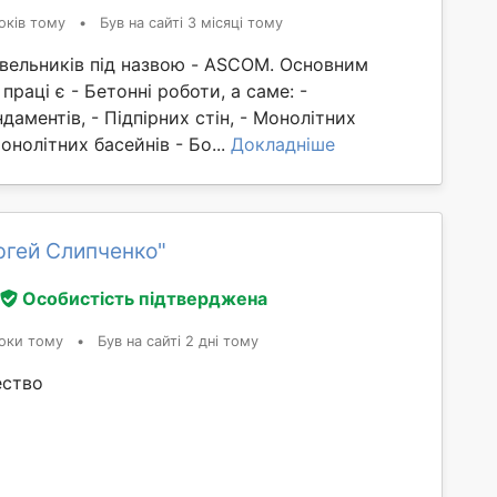
оків тому
•
Був на сайті 3 місяці тому
івельників під назвою - ASCOM. Основним
праці є - Бетонні роботи, а саме: -
даментів, - Підпірних стін, - Монолітних
онолітних басейнів - Бо...
Докладніше
ргей Слипченко"
Особистість підтверджена
оки тому
•
Був на сайті 2 дні тому
ество