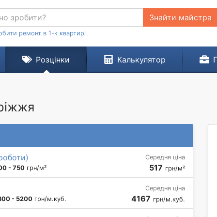
Знайти майстра
обити ремонт в 1-к квартирі
Розцінки
Калькулятор
оріжжя
 роботи)
Середня ціна
517
00 - 750
грн/м²
грн/м²
Середня ціна
4167
300 - 5200
грн/м.куб.
грн/м.куб.