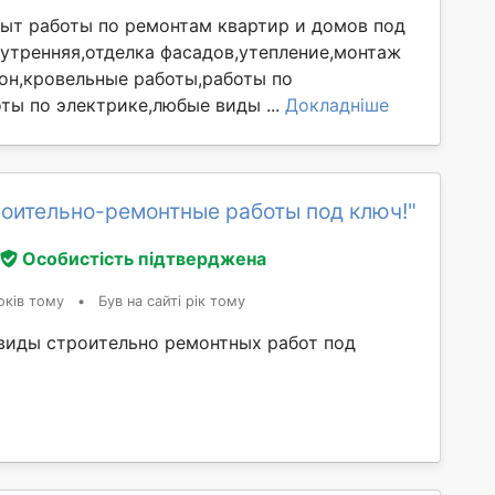
ыт работы по ремонтам квартир и домов под
нутренняя,отделка фасадов,утепление,монтаж
он,кровельные работы,работы по
ты по электрике,любые виды ...
Докладніше
оительно-ремонтные работы под ключ!"
Особистість підтверджена
оків тому
•
Був на сайті рік тому
виды строительно ремонтных работ под