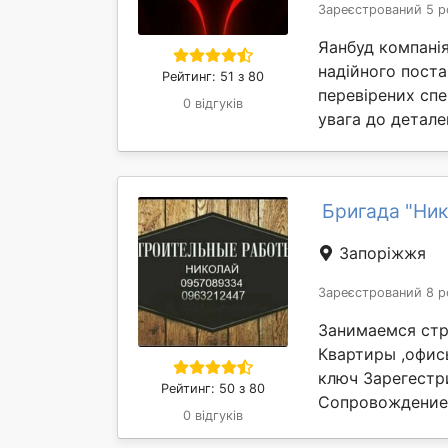
Зареєстрований 5 р
Яанбуд компанія
надійного поста
Рейтинг: 51 з 80
перевірених спе
0 відгуків
увага до деталей
Бригада "Ник
Запоріжжя
Зареєстрований 8 р
Занимаемся стр
Квартиры ,офис
ключ Зарегестр
Рейтинг: 50 з 80
Сопровождение о
0 відгуків