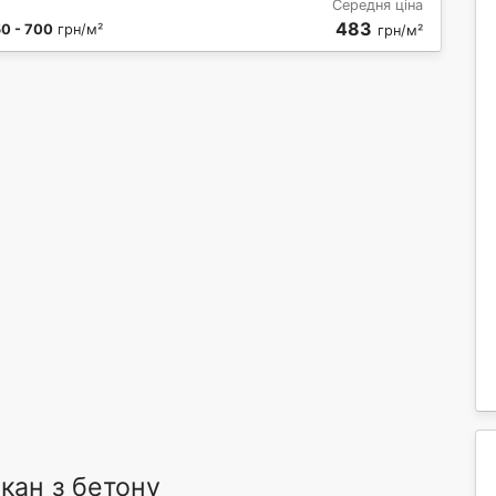
Середня ціна
483
0 - 700
грн/м²
грн/м²
кан з бетону