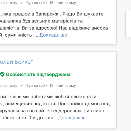
оків тому
•
Був на сайті 15 годин тому
, яка працює в Запоріжжі. Якщо Ви шукаєте
чальника будівельних матеріалів та
ціалістів, Ви за адресою! Нас відрізняє висока
, сумлінність і...
Докладніше
олай Бойко"
Особистість підтверджена
оків тому
•
Був на сайті 15 годин тому
оительными работами любой сложности.
ы, помещения под ключ. Постройка домов под
ируваны на гос.сайте тендеров как физ.лицо
бьекта от 0 и до фин...
Докладніше