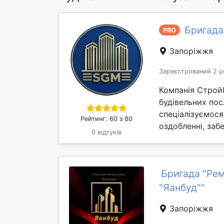
Бригада
PRO
Запоріжжя
Зареєстрований 2 р
Компанія Строй
будівельних пос
спеціалізуємося
Рейтинг: 60 з 80
оздобленні, забе
0 відгуків
Бригада "Ре
"Яанбуд""
Запоріжжя