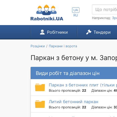
UA
RU
Наприклад:
Зр
Робітники
Тендери
Розцінки
Паркани і ворота
Паркан з бетону у м. Зап
Види робіт та діапазон цін
Паркан з бетонних плит (тільки
Всього пропозицій:
22
Діапазон цін:
4
Литий бетонний паркан
Всього пропозицій:
22
Діапазон цін:
3