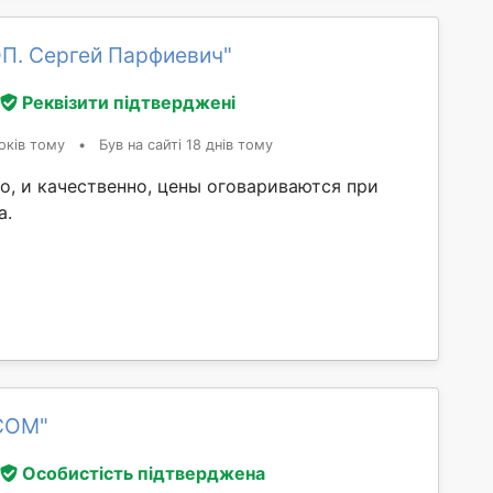
ОП. Сергей Парфиевич"
Реквізити підтверджені
оків тому
•
Був на сайті 18 днів тому
о, и качественно, цены оговариваются при
а.
COM"
Особистість підтверджена