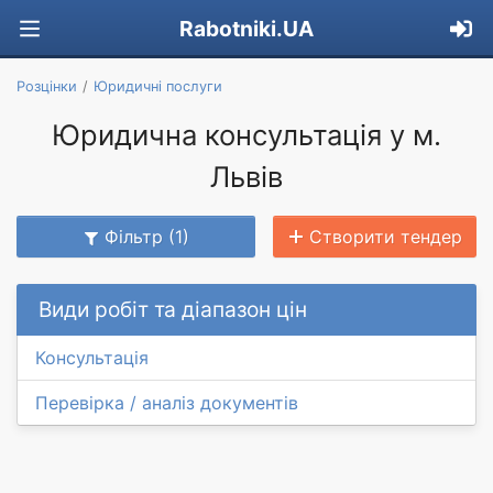
Rabotniki.UA
Розцінки
Юридичні послуги
Юридична консультація у м.
Львів
Фільтр (1)
Створити тендер
Види робіт та діапазон цін
Консультація
Перевірка / аналіз документів