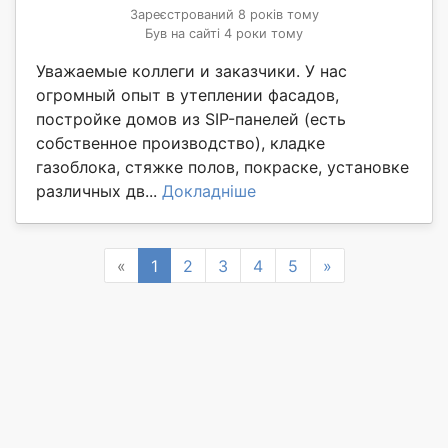
Зареєстрований 8 років тому
Був на сайті 4 роки тому
Уважаемые коллеги и заказчики. У нас
огромный опыт в утеплении фасадов,
постройке домов из SIP-панелей (есть
собственное производство), кладке
газоблока, стяжке полов, покраске, установке
различных дв...
Докладніше
Previous
Next
«
1
2
3
4
5
»