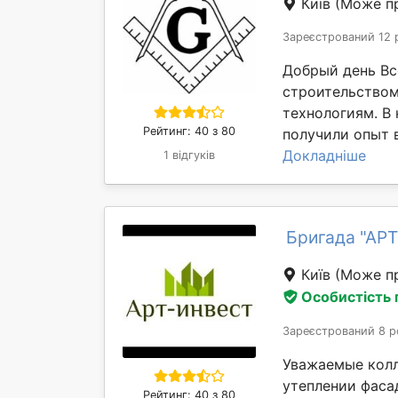
Київ
(Може пр
Зареєстрований 12 
Добрый день Вс
строительство
технологиям. В
Рейтинг: 40 з 80
получили опыт в
Докладніше
1 відгуків
Бригада "АРТ
Київ
(Може пр
Особистість
Зареєстрований 8 р
Уважаемые колл
утеплении фасад
Рейтинг: 40 з 80