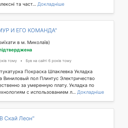
лексні та част...
Докладніше
МУР И ЕГО КОМАНДА"
иїхати в м. Миколаїв)
 підтверджена
оків тому
•
Був на сайті 6 років тому
тукатурка Покраска Шпаклевка Укладка
а Виниловый пол Плинтус Электричество
ественно за умеренную плату. Укладка по
хнологиям с использованием л...
Докладніше
В Скай Леон"