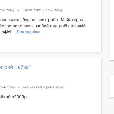
оки тому
•
Був на сайті 2 роки тому
ювальних і будівельних робіт. Майстер на
йстри виконають любий вид робіт в вашій
офісі....
Докладніше
итрий Чайка"
оків тому
•
Був на сайті 5 років тому
ойкой з2009р