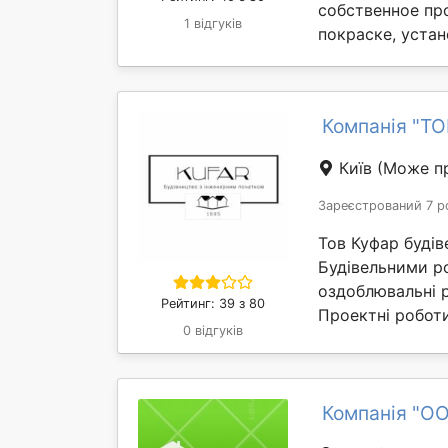
собственное про
1 відгуків
покраске, устан
Компанія "ТО
Київ
(Може пр
Зареєстрований 7 р
Тов Куфар будів
Будівельними ро
оздоблювальні р
Рейтинг: 39 з 80
Проектні роботи
0 відгуків
Компанія "О