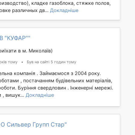
изводство), кладке газоблока, стяжке полов,
овке различных дв...
Докладніше
В "КУФАР""
иїхати в м. Миколаїв)
оків тому
•
Був на сайті 5 годин тому
ельна компанія . Займаємося з 2004 року.
ботами , постачанням будівельних матеріалів,
оботи. Буріння свердловин . Інженерні мережі.
 , вишук...
Докладніше
ОО Сильвер Групп Стар"