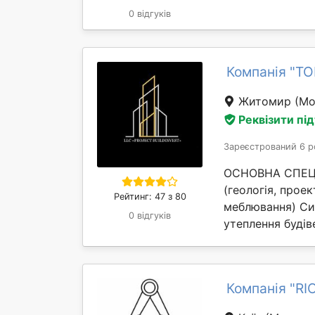
0 відгуків
Компанія "Т
Житомир
(Мо
Реквізити пі
Зареєстрований 6 р
ОСНОВНА СПЕЦІА
(геологія, проек
Рейтинг: 47 з 80
меблювання) Си
0 відгуків
утеплення будіве
Компанія "R