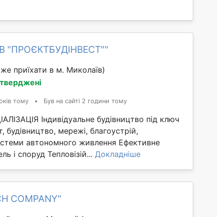
ОВ "ПРОЄКТБУДІНВЕСТ""
же приїхати в м. Миколаїв)
дтверджені
оків тому
•
Був на сайті 2 години тому
ЛІЗАЦІЯ Індивідуальне будівництво під ключ
т, будівництво, мережі, благоустрій,
стеми автономного живлення Ефективне
ль і споруд Тепловізій...
Докладніше
ICH COMPANY"