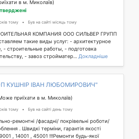
иїхати в м. Миколаїв)
дтверджені
оків тому
•
Був на сайті місяць тому
ОИТЕЛЬНАЯ КОМПАНИЯ ООО СИЛЬВЕР ГРУПП
тавляем такие виды услуг: - архитектурное
 - строительные работы, - подготовка
тельству, - завоз стройматер...
Докладніше
ФОП КУШНІР ІВАН ЛЮБОМИРОВИЧ"
Може приїхати в м. Миколаїв)
оків тому
•
Був на сайті день тому
льно-ремонтні /фасадні/ покрівельні роботи/
блення . Швидкі терміни, гарантія якості
001 , 14001 , 45001 !!!Ремонти будь-якої