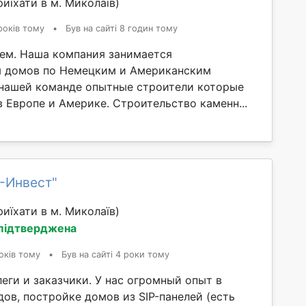
иїхати в м. Миколаїв)
років тому
•
Був на сайті 8 годин тому
ем. Наша компания занимается
м домов по Немецким и Американским
 нашей команде опытные строители которые
 Европе и Америке. Строительство каменн...
-Инвест"
иїхати в м. Миколаїв)
 підтверджена
оків тому
•
Був на сайті 4 роки тому
еги и заказчики. У нас огромный опыт в
ов, постройке домов из SIP-панелей (есть