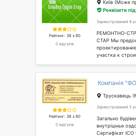
Київ
(Може пр
Реквізити пі
Зареєстрований 8 р
РЕМОНТНО-СТР
Рейтинг: 38 з 80
СТАР Мы предос
0 відгуків
проектирование,
участка к строи
Компанія "
Трускавець
(
Зареєстрований 5 р
Рейтинг: 38 з 80
Загально будіве
0 відгуків
внутрішнье оздо
Сертифікат ICO 9