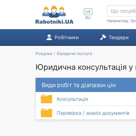
UA
RU
Наприклад:
Зр
Робітники
Тендери
Розцінки
Юридичні послуги
Юридична консультація у 
Види робіт та діапазон цін
Консультація
Перевірка / аналіз документів