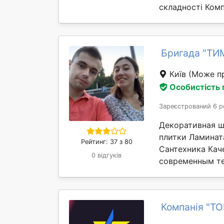
складності Комп
Бригада "ТИ
Київ
(Може пр
Особистість
Зареєстрований 6 р
Декоративная ш
плитки Ламинат
Рейтинг: 37 з 80
Сантехника Кач
0 відгуків
современным те
Компанія "ТО