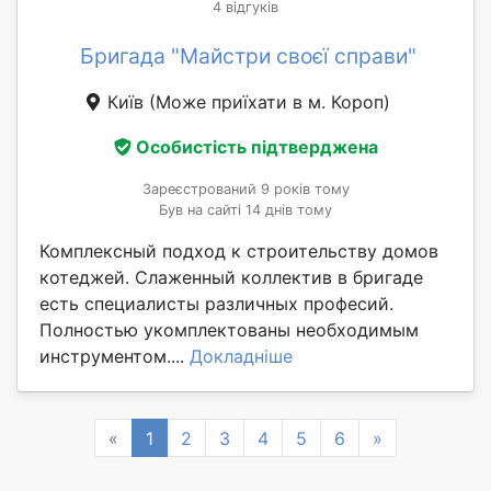
4 відгуків
Бригада "Майстри своєї справи"
Київ
(Може приїхати в м. Короп)
Особистість підтверджена
Зареєстрований 9 років тому
Був на сайті 14 днів тому
Комплексный подход к строительству домов
котеджей. Слаженный коллектив в бригаде
есть специалисты различных професий.
Полностью укомплектованы необходимым
инструментом....
Докладніше
Previous
Next
«
1
2
3
4
5
6
»