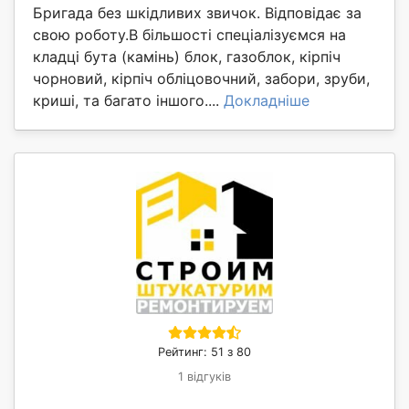
Бригада без шкідливих звичок. Відповідає за
свою роботу.В більшості спеціалізуємся на
кладці бута (камінь) блок, газоблок, кірпіч
чорновий, кірпіч обліцовочний, забори, зруби,
криші, та багато іншого....
Докладніше
Рейтинг: 51 з 80
1 відгуків