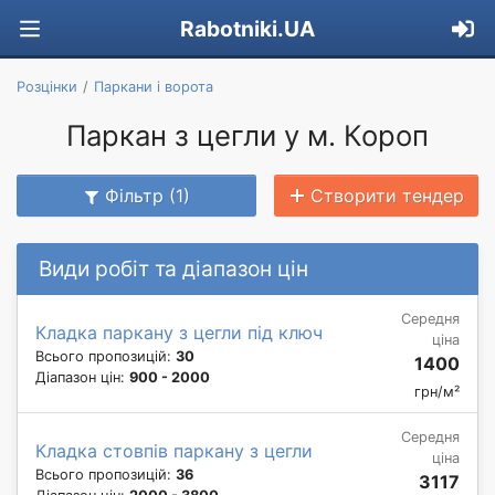
Rabotniki.UA
Розцінки
Паркани і ворота
Паркан з цегли у м. Короп
Фільтр (1)
Створити тендер
Види робіт та діапазон цін
Середня
Кладка паркану з цегли під ключ
ціна
Всього пропозицій:
30
1400
Діапазон цін:
900 - 2000
грн/м²
Середня
Кладка стовпів паркану з цегли
ціна
Всього пропозицій:
36
3117