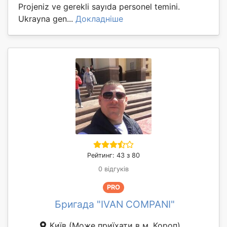
Projeniz ve gerekli sayıda personel temini.
Ukrayna gen...
Докладніше
Рейтинг: 43 з 80
0 відгуків
PRO
Бригада "IVAN COMPANI"
Київ
(Може приїхати в м. Короп)