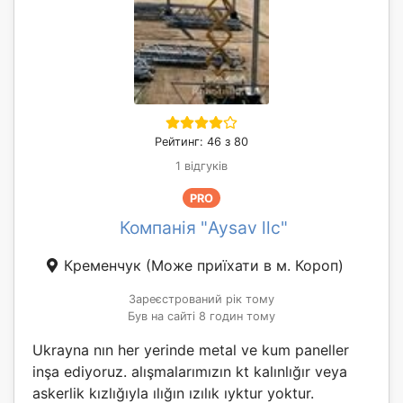
Рейтинг: 46 з 80
1 відгуків
PRO
Компанія "Aysav llc"
Кременчук
(Може приїхати в м. Короп)
Зареєстрований рік тому
Був на сайті 8 годин тому
Ukrayna nın her yerinde metal ve kum paneller
inşa ediyoruz. alışmalarımızın kt kalınlığır veya
askerlik kızlığıyla ılığın ızılık ıyktur yoktur.