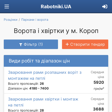
Rabotniki.UA
Розцінки
Паркани і ворота
Ворота і хвіртки у м. Короп
Фільтр (1)
Створити тендер
Види робіт та діапазон цін
Зварювання рами розпашних воріт з
Середня
ціна
монтажем на петлі
5920
Всього пропозицій:
26
Діапазон цін:
4180 - 7400
грн/м²
Зварювання рами хвіртки і монтаж
Середня
ціна
на петлі
3688
Всього пропозицій:
28