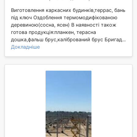
Виготовлення каркасних будинків,террас, бань
під ключ Оздоблення термомодифікованою
деревиною(сосна, ясен) В наявності також
готова продукція:планкен, терасна
дошка,фальш брус,калібрований брус Бригад...
Докладніше