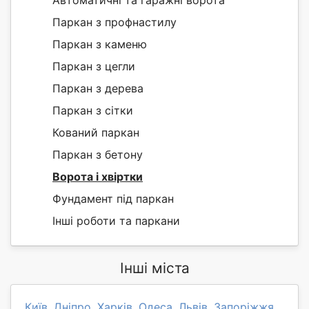
Автоматичні та гаражні ворота
Паркан з профнастилу
Паркан з каменю
Паркан з цегли
Паркан з дерева
Паркан з сітки
Кований паркан
Паркан з бетону
Ворота і хвіртки
Фундамент під паркан
Інші роботи та паркани
Інші міста
Київ
,
Дніпро
,
Харків
,
Одеса
,
Львів
,
Запоріжжя