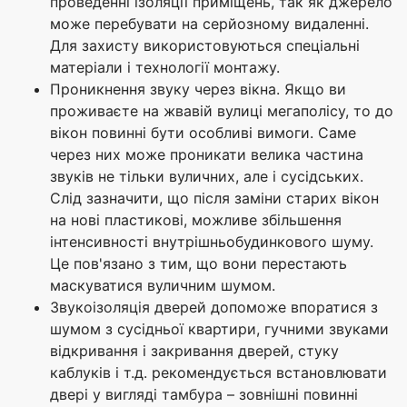
проведенні ізоляції приміщень, так як джерело
може перебувати на серйозному видаленні.
Для захисту використовуються спеціальні
матеріали і технології монтажу.
Проникнення звуку через вікна. Якщо ви
проживаєте на жвавій вулиці мегаполісу, то до
вікон повинні бути особливі вимоги. Саме
через них може проникати велика частина
звуків не тільки вуличних, але і сусідських.
Слід зазначити, що після заміни старих вікон
на нові пластикові, можливе збільшення
інтенсивності внутрішньобудинкового шуму.
Це пов'язано з тим, що вони перестають
маскуватися вуличним шумом.
Звукоізоляція дверей допоможе впоратися з
шумом з сусідньої квартири, гучними звуками
відкривання і закривання дверей, стуку
каблуків і т.д. рекомендується встановлювати
двері у вигляді тамбура – зовнішні повинні