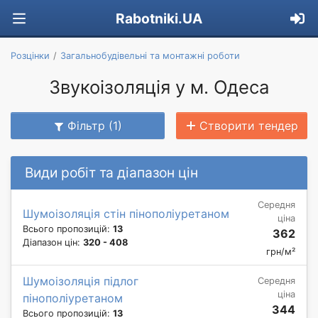
Rabotniki.UA
Розцінки
Загальнобудівельні та монтажні роботи
Звукоізоляція у м. Одеса
Фільтр (1)
Створити тендер
Види робіт та діапазон цін
Середня
Шумоізоляція стін пінополіуретаном
ціна
Всього пропозицій:
13
362
Діапазон цін:
320 - 408
грн/м²
Шумоізоляція підлог
Середня
ціна
пінополіуретаном
344
Всього пропозицій:
13