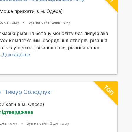
(Може приїхати в м. Одеса)
років тому
•
Був на сайті день тому
Алмазна різання бетону,моноліту без пилу!різка
таж комплексний. свердління отворів, різання
отків у підлозі, різання паль, різання колон.
..
Докладніше
 "Тимур Солодчук"
иїхати в м. Одеса)
 підтверджена
днів тому
•
Був на сайті 3 дні тому