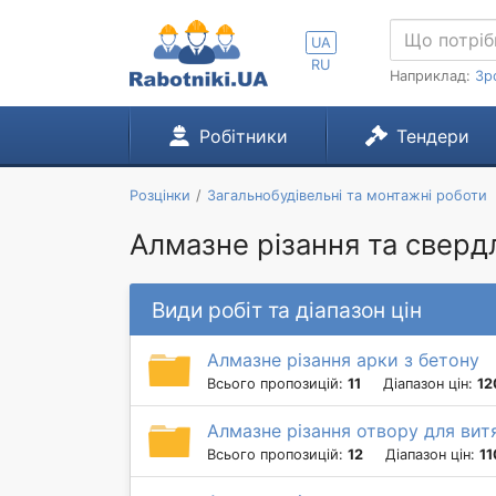
UA
RU
Наприклад:
Зр
Робітники
Тендери
Розцінки
Загальнобудівельні та монтажні роботи
Алмазне різання та свердл
Види робіт та діапазон цін
Алмазне різання арки з бетону
Всього пропозицій:
11
Діапазон цін:
12
Алмазне різання отвору для вит
Всього пропозицій:
12
Діапазон цін:
11