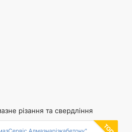
азне різання та свердління
мазСервіс Алмазнарізкабетону"