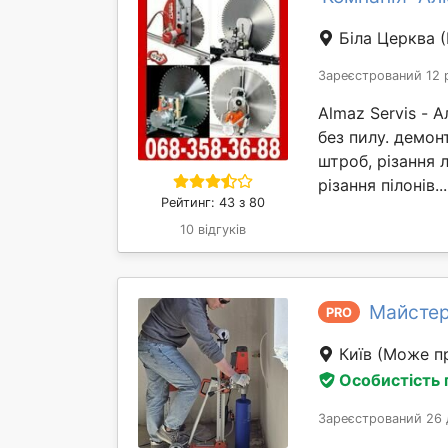
Біла Церква
Зареєстрований 12 
Almaz Servis - 
без пилу. демон
штроб, різання л
різання пілонів..
Рейтинг: 43 з 80
10 відгуків
Майстер
PRO
Київ
(Може пр
Особистість
Зареєстрований 26 