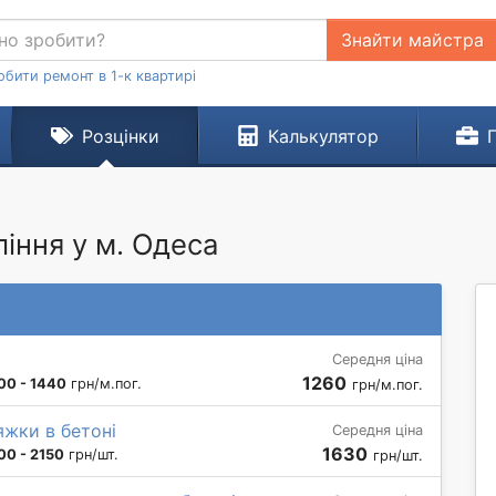
Знайти майстра
обити ремонт в 1-к квартирі
Розцінки
Калькулятор
іння у м. Одеса
Середня ціна
1260
00 - 1440
грн/м.пог.
грн/м.пог.
яжки в бетоні
Середня ціна
1630
00 - 2150
грн/шт.
грн/шт.