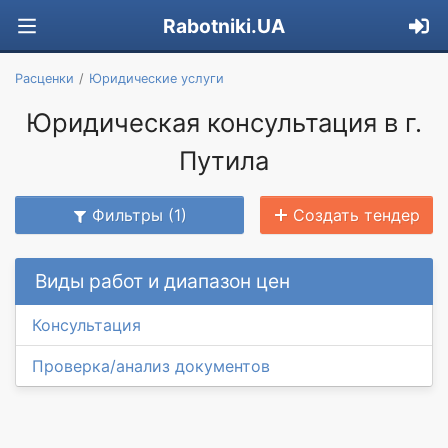
Rabotniki.UA
Расценки
Юридические услуги
Юридическая консультация в г.
Путила
Фильтры (1)
Создать тендер
Виды работ и диапазон цен
Консультация
Проверка/анализ документов