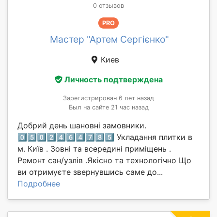
0 отзывов
PRO
Мастер "Артем Сергієнко"
Киев
Личность подтверждена
Зарегистрирован 6 лет назад
Был на сайте 21 час назад
Добрий день шановні замовники.
0️⃣5️⃣0️⃣2️⃣4️⃣6️⃣4️⃣7️⃣8️⃣5️⃣ Укладання плитки в
м. Київ . Зовні та всередині приміщень .
Ремонт сан/узлів .Якісно та технологічно Що
ви отримуєте звернувшись саме до...
Подробнее