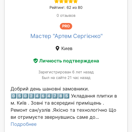
Рейтинг: 62 из 80
0 отзывов
PRO
Мастер "Артем Сергієнко"
Киев
Личность подтверждена
Зарегистрирован 6 лет назад
Был на сайте 21 час назад
Добрий день шановні замовники.
0️⃣5️⃣0️⃣2️⃣4️⃣6️⃣4️⃣7️⃣8️⃣5️⃣ Укладання плитки в
м. Київ . Зовні та всередині приміщень .
Ремонт сан/узлів .Якісно та технологічно Що
ви отримуєте звернувшись саме до...
Подробнее