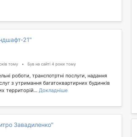
ндшафт-21"
оків тому
•
Був на сайті 4 роки тому
льні роботи, транспотртні послуги, надання
слуг з утримання багатоквартирних будинків
х территорій...
Докладніше
итро Завадиленко"