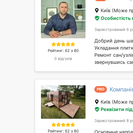
Київ
(Може пр
Особистість
Зареєстрований 6 р
Добрий день шано
Укладання плитки
Рейтинг: 62 з 80
Ремонт сан/узлі
0 відгуків
звернувшись сам
Компані
PRO
Київ
(Може пр
Реквізити пі
Зареєстрований 8 р
Рейтинг: 62 з 80
Основные напра