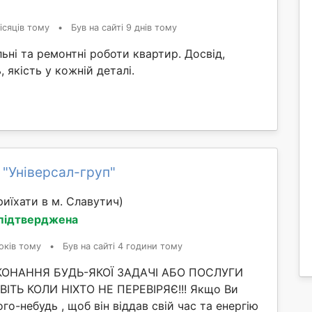
ісяців тому
•
Був на сайті 9 днів тому
ьні та ремонтні роботи квартир. Досвід,
, якість у кожній деталі.
 "Універсал-груп"
иїхати в м. Славутич)
 підтверджена
оків тому
•
Був на сайті 4 години тому
ИКОНАННЯ БУДЬ-ЯКОЇ ЗАДАЧІ АБО ПОСЛУГИ
ІТЬ КОЛИ НІХТО НЕ ПЕРЕВІРЯЄ!!! Якщо Ви
го-небудь , щоб він віддав свій час та енергію