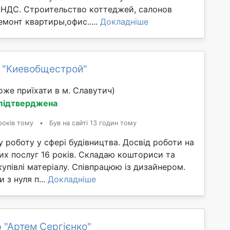
НДС. Строительство коттеджей, салонов
емонт квартиры,офис.....
Докладніше
 "Киевобщестрой"
оже приїхати в м. Славутич)
 підтверджена
років тому
•
Був на сайті 13 годин тому
 роботу у сфері будівництва. Досвід роботи на
их послуг 16 років. Складаю кошториси та
упівлі матеріалу. Співпрацюю із дизайнером.
 з нуля п...
Докладніше
 "Артем Сергієнко"