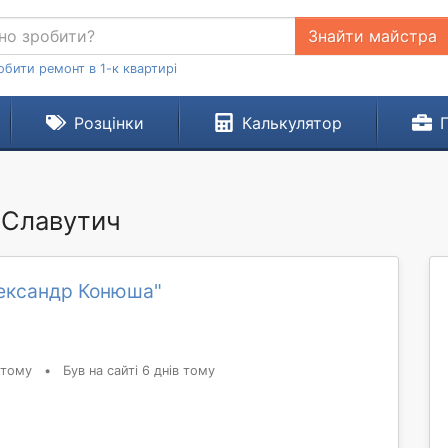
Знайти майстра
обити ремонт в 1-к квартирі
Розцінки
Калькулятор
 Славутич
ександр Конюша"
 тому
•
Був на сайті 6 днів тому