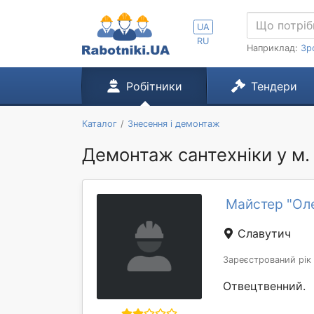
UA
RU
Наприклад:
Зр
Робітники
Тендери
Каталог
Знесення і демонтаж
Демонтаж сантехніки у м.
Майстер "Ол
Славутич
Зареєстрований рік
Отвецтвенний.