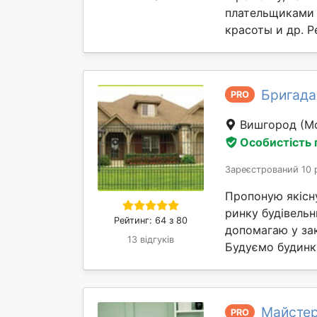
плательщиками 
красоты и др. Р
Бригада
PRO
Вишгород
(М
Особистість
Зареєстрований 10 
Пропоную якісну
ринку будівельн
Рейтинг: 64 з 80
допомагаю у зак
13 відгуків
Будуємо будинки
Майстер
PRO