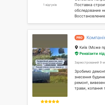
Поставка строи
1 відгуків
обследование н
Восстановление 
Компані
PRO
Київ
(Може пр
Реквізити пі
Зареєстрований 9 м
Зробимо демонта
знесення будинк
ремонт, вивезен
трави, копання т