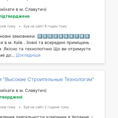
иїхати в м. Славутич)
 підтверджена
оків тому
•
Був на сайті 8 годин тому
вні замовники. 0️⃣5️⃣0️⃣2️⃣4️⃣6️⃣4️⃣7️⃣8️⃣5️⃣
 в м. Київ . Зовні та всередині приміщень .
в .Якісно та технологічно Що ви отримуєте
е до...
Докладніше
я "Высокие Строительные Технологии"
иїхати в м. Славутич)
дтверджені
оків тому
•
Був на сайті 2 години тому
вления деятельности компании в Украине: -