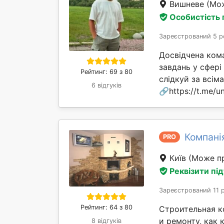
Вишневе
(Мож
Особистість
Зареєстрований 5 р
Досвідчена ком
завдань у сфері
Рейтинг: 69 з 80
слідкуй за всі
6 відгуків
🔗https://t.me/un
Компані
PRO
Київ
(Може пр
Реквізити пі
Зареєстрований 11 
Рейтинг: 64 з 80
Строительная к
и ремонту, как 
8 відгуків