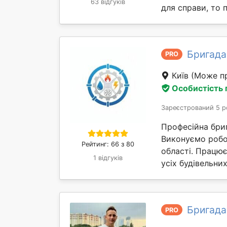
63 відгуків
для справи, то 
Бригада
PRO
Київ
(Може пр
Особистість
Зареєстрований 5 р
Професійна бриг
Виконуємо робот
Рейтинг: 66 з 80
області. Працю
1 відгуків
усіх будівельни
Бригада
PRO