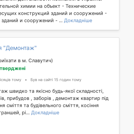
тельной химии на объект - Технические
есущих конструкций зданий и сооружений -
зданий и сооружений - ...
Докладніше
я "Демонтаж"
иїхати в м. Славутич)
дтверджені
ісяців тому
•
Був на сайті 15 годин тому
ж швидко та якісно будь-якої складності,
ів, прибудов , заборів , демонтаж квартир під
ня сміття та будівельного сміття, косіння
раншей, рі...
Докладніше