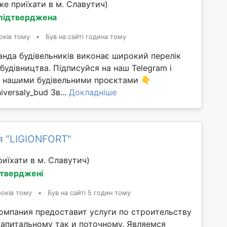
е приїхати в м. Славутич)
 підтверджена
оків тому
•
Був на сайті година тому
анда будівельників виконає широкий перелік
 будівництва. Підписуйся на наш Telegram і
ма нашими будівельними проєктами 👇
iversaly_bud Зв...
Докладніше
я "LIGIONFORT"
иїхати в м. Славутич)
дтверджені
років тому
•
Був на сайті 5 годин тому
омпания предоставит услуги по строительству
капитальному так и поточному. Являемся