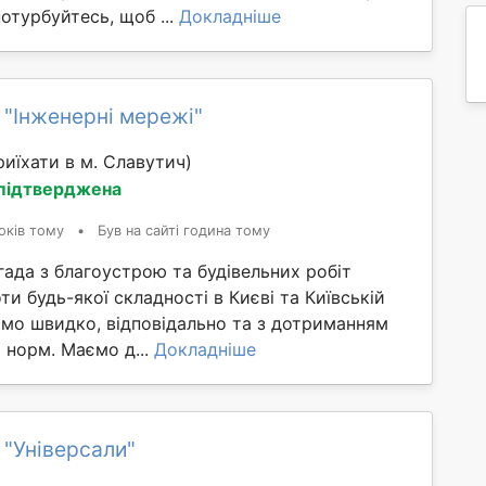
потурбуйтесь, щоб ...
Докладніше
 "Інженерні мережі"
иїхати в м. Славутич)
 підтверджена
оків тому
•
Був на сайті година тому
ада з благоустрою та будівельних робіт
и будь-якої складності в Києві та Київській
ємо швидко, відповідально та з дотриманням
х норм. Маємо д...
Докладніше
 "Універсали"