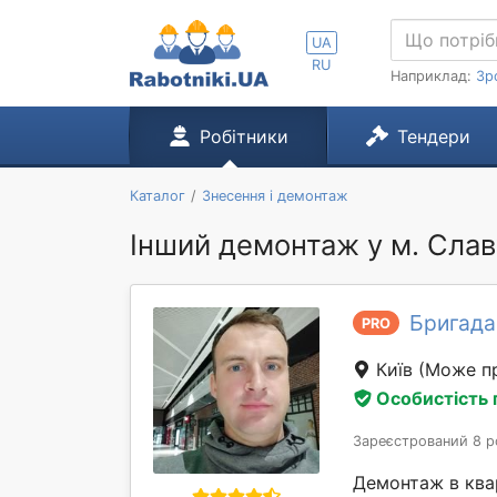
UA
RU
Наприклад:
Зр
Робітники
Тендери
Каталог
Знесення і демонтаж
Інший демонтаж у м. Сла
Бригада
PRO
Київ
(Може пр
Особистість
Зареєстрований 8 р
Демонтаж в квар