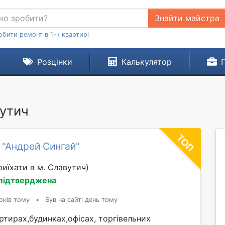
Знайти майстра
обити ремонт в 1-к квартирі
Розцінки
Калькулятор
вутич
 "Андрей Сингай"
иїхати в м. Славутич)
 підтверджена
оків тому
•
Був на сайті день тому
тирах,будинках,офісах, торгівельних