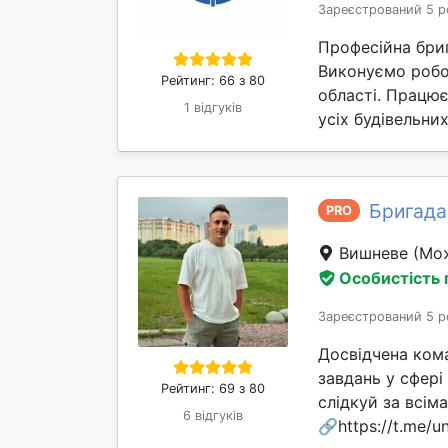
Зареєстрований 5 р
Професійна бриг
Виконуємо робот
Рейтинг: 66 з 80
області. Працю
1 відгуків
усіх будівельни
Бригада
PRO
Вишневе
(Мож
Особистість
Зареєстрований 5 р
Досвідчена ком
завдань у сфері
Рейтинг: 69 з 80
слідкуй за всі
6 відгуків
🔗https://t.me/un