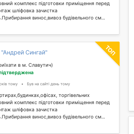
овний комплекс підготовки приміщення перед
таж шліфовка зачистка
ль.Прибирання винос,вивоз будівельного см...
 "Андрей Сингай"
иїхати в м. Славутич)
 підтверджена
оків тому
•
Був на сайті день тому
тирах,будинках,офісах, торгівельних
овний комплекс підготовки приміщення перед
таж шліфовка зачистка
ль.Прибирання винос,вивоз будівельного см...