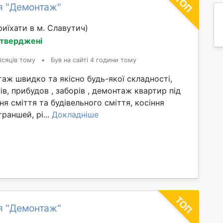
я "Демонтаж"
иїхати в м. Славутич)
дтверджені
ісяців тому
•
Був на сайті 4 години тому
ж швидко та якісно будь-якої складності,
ів, прибудов , заборів , демонтаж квартир під
ня сміття та будівельного сміття, косіння
раншей, рі...
Докладніше
я "Демонтаж"