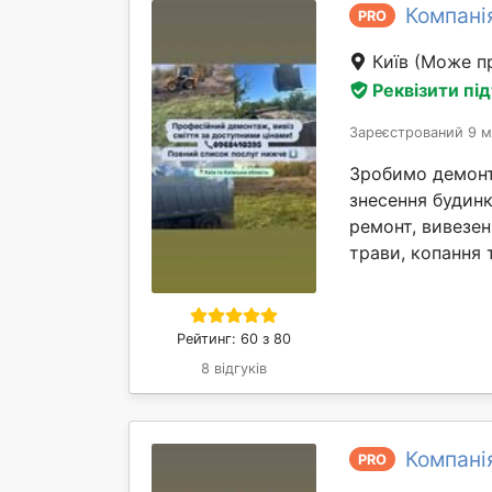
Компані
PRO
Київ
(Може пр
Реквізити пі
Зареєстрований 9 м
Зробимо демонта
знесення будинк
ремонт, вивезен
трави, копання т
Рейтинг: 60 з 80
8 відгуків
Компані
PRO