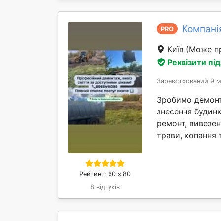
Компані
PRO
Київ
(Може пр
Реквізити пі
Зареєстрований 9 м
Зробимо демонта
знесення будинк
ремонт, вивезен
трави, копання т
Рейтинг: 60 з 80
8 відгуків