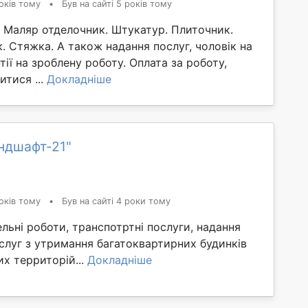
оків тому
•
Був на сайті 5 років тому
 Маляр отделочник. Штукатур. Плиточник.
 Стяжка. А також надання послуг, чоловік на
нтії на зроблену роботу. Оплата за роботу,
тися ...
Докладніше
ндшафт-21"
оків тому
•
Був на сайті 4 роки тому
льні роботи, транспотртні послуги, надання
слуг з утримання багатоквартирних будинків
х территорій...
Докладніше