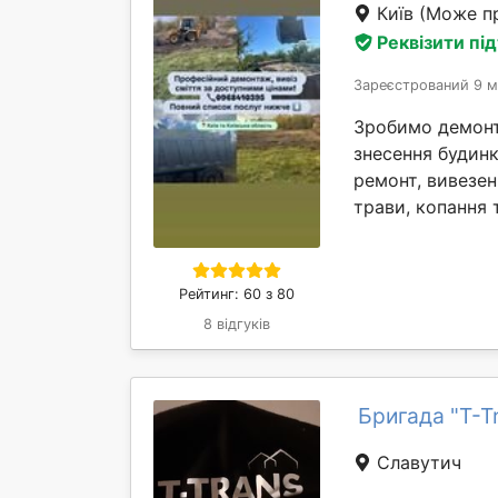
Київ
(Може пр
Реквізити пі
Зареєстрований 9 м
Зробимо демонта
знесення будинк
ремонт, вивезен
трави, копання т
Рейтинг: 60 з 80
8 відгуків
Бригада "T-T
Славутич