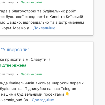
оків тому
•
Зараз на сайті
ада з благоустрою та будівельних робіт
и будь-якої складності в Києві та Київській
ємо швидко, відповідально та з дотриманням
х норм. Маємо д...
Докладніше
 "Універсали"
е приїхати в м. Славутич)
 підтверджена
оків тому
•
Зараз на сайті
анда будівельників виконає широкий перелік
 будівництва. Підписуйся на наш Telegram і
ма нашими будівельними проєктами 👇
iversaly_bud Зв...
Докладніше