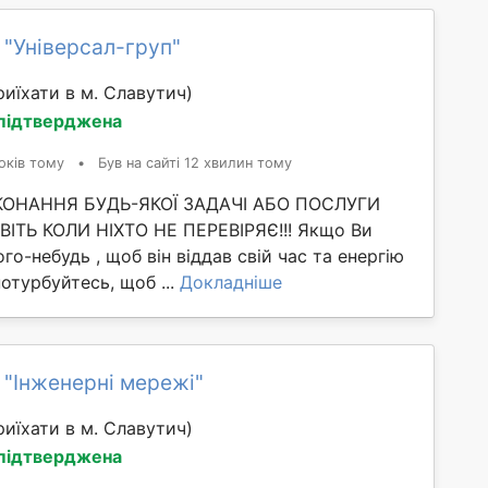
 "Універсал-груп"
иїхати в м. Славутич)
 підтверджена
оків тому
•
Був на сайті 12 хвилин тому
ИКОНАННЯ БУДЬ-ЯКОЇ ЗАДАЧІ АБО ПОСЛУГИ
ІТЬ КОЛИ НІХТО НЕ ПЕРЕВІРЯЄ!!! Якщо Ви
го-небудь , щоб він віддав свій час та енергію
потурбуйтесь, щоб ...
Докладніше
 "Інженерні мережі"
иїхати в м. Славутич)
 підтверджена