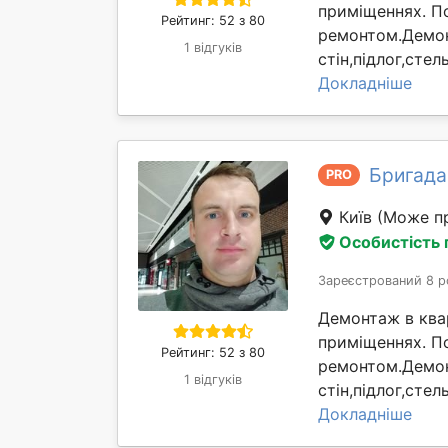
приміщеннях. П
Рейтинг: 52 з 80
ремонтом.Демон
1 відгуків
стін,підлог,сте
Докладніше
Бригада
PRO
Київ
(Може пр
Особистість
Зареєстрований 8 р
Демонтаж в квар
приміщеннях. П
Рейтинг: 52 з 80
ремонтом.Демон
1 відгуків
стін,підлог,сте
Докладніше