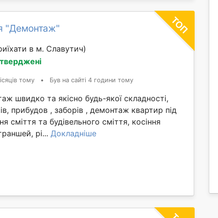
я "Демонтаж"
иїхати в м. Славутич)
дтверджені
ісяців тому
•
Був на сайті 4 години тому
ж швидко та якісно будь-якої складності,
ів, прибудов , заборів , демонтаж квартир під
ня сміття та будівельного сміття, косіння
раншей, рі...
Докладніше