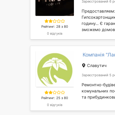
Зареєстрований 6 р
Предоставляем:
Гипсокартонщик.
годину... Є гара
Рейтинг: 28 з 80
зможемо домови
0 відгуків
Компанія "Ла
Славутич
Зареєстрований 5 р
Ремонтно-будіве
комунальних по
та прибудинкови
Рейтинг: 25 з 80
0 відгуків