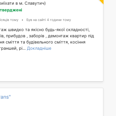
иїхати в м. Славутич)
дтверджені
ісяців тому
•
Був на сайті 4 години тому
ж швидко та якісно будь-якої складності,
ів, прибудов , заборів , демонтаж квартир під
ня сміття та будівельного сміття, косіння
раншей, рі...
Докладніше
rans"