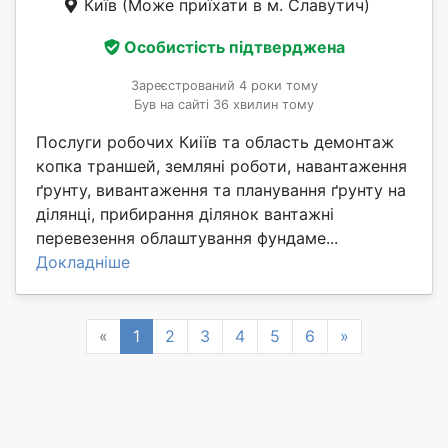
Київ
(Може приїхати в м. Славутич)
Особистість підтверджена
Зареєстрований 4 роки тому
Був на сайті 36 хвилин тому
Послуги робочих Киіїв та область демонтаж
копка траншей, земляні роботи, навантаження
ґрунту, вивантаження та планування ґрунту на
ділянці, прибирання ділянок вантажні
перевезення облаштування фундаме...
Докладніше
Previous
Next
«
1
2
3
4
5
6
»