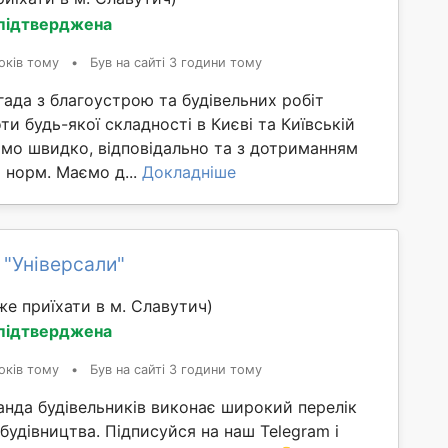
 підтверджена
оків тому
•
Був на сайті 3 години тому
ада з благоустрою та будівельних робіт
и будь-якої складності в Києві та Київській
ємо швидко, відповідально та з дотриманням
х норм. Маємо д...
Докладніше
 "Універсали"
е приїхати в м. Славутич)
 підтверджена
оків тому
•
Був на сайті 3 години тому
анда будівельників виконає широкий перелік
 будівництва. Підписуйся на наш Telegram і