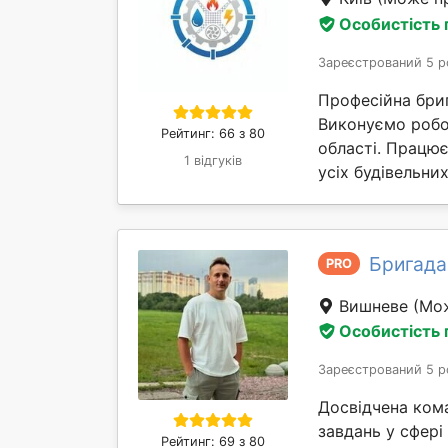
Особистість
Зареєстрований 5 р
Професійна бриг
Виконуємо робот
Рейтинг: 66 з 80
області. Працю
1 відгуків
усіх будівельни
Бригада
PRO
Вишневе
(Мож
Особистість
Зареєстрований 5 р
Досвідчена ком
завдань у сфері
Рейтинг: 69 з 80