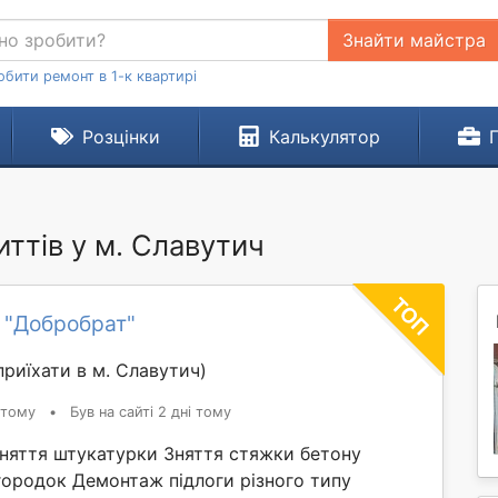
Знайти майстра
обити ремонт в 1-к квартирі
Розцінки
Калькулятор
ттів у м. Славутич
 "Добробрат"
риїхати в м. Славутич)
 тому
•
Був на сайті 2 дні тому
Зняття штукатурки Зняття стяжки бетону
ородок Демонтаж підлоги різного типу