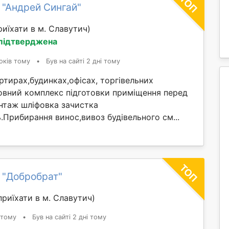
 "Андрей Сингай"
иїхати в м. Славутич)
 підтверджена
оків тому
•
Був на сайті 2 дні тому
тирах,будинках,офісах, торгівельних
овний комплекс підготовки приміщення перед
таж шліфовка зачистка
ль.Прибирання винос,вивоз будівельного см...
 "Добробрат"
риїхати в м. Славутич)
 тому
•
Був на сайті 2 дні тому