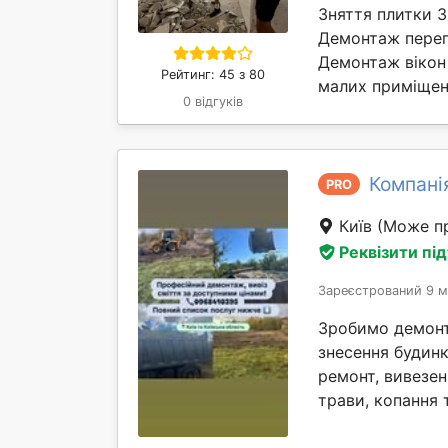
Зняття плитки 
Демонтаж перег
Демонтаж вікон 
Рейтинг: 45 з 80
малих приміщень
0 відгуків
Компані
PRO
Київ
(Може пр
Реквізити пі
Зареєстрований 9 м
Зробимо демонта
знесення будинк
ремонт, вивезен
трави, копання т