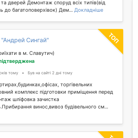
та дверей Демонтаж споруд всіх типів(від
 до багатоповерхівок) Дем...
Докладніше
 "Андрей Сингай"
иїхати в м. Славутич)
 підтверджена
оків тому
•
Був на сайті 2 дні тому
тирах,будинках,офісах, торгівельних
овний комплекс підготовки приміщення перед
таж шліфовка зачистка
ль.Прибирання винос,вивоз будівельного см...