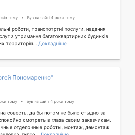
оків тому
•
Був на сайті 4 роки тому
льні роботи, транспотртні послуги, надання
слуг з утримання багатоквартирних будинків
х территорій...
Докладніше
ргей Пономаренко"
оки тому
•
Був на сайті 4 роки тому
на совесть, да бы потом не было стыдно за
спокойно смотреть в глаза своим заказчикам.
чные отделочные роботы, монтаж, демонтаж
аклёвка, гипсо...
Докладніше