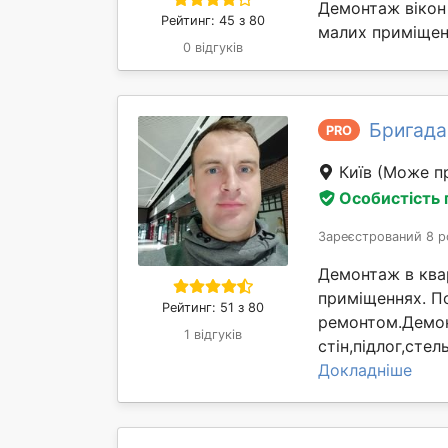
Демонтаж вікон 
Рейтинг: 45 з 80
малих приміщень
0 відгуків
Бригада
PRO
Київ
(Може пр
Особистість
Зареєстрований 8 р
Демонтаж в квар
приміщеннях. П
Рейтинг: 51 з 80
ремонтом.Демон
1 відгуків
стін,підлог,сте
Докладніше