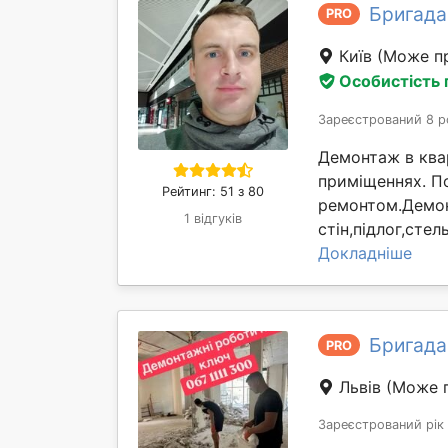
Бригада
PRO
Київ
(Може пр
Особистість
Зареєстрований 8 р
Демонтаж в квар
приміщеннях. П
Рейтинг: 51 з 80
ремонтом.Демон
1 відгуків
стін,підлог,сте
Докладніше
Бригада
PRO
Львів
(Може п
Зареєстрований рік