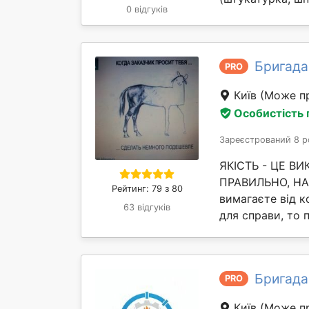
0 відгуків
Бригада
PRO
Київ
(Може пр
Особистість
Зареєстрований 8 р
ЯКІСТЬ - ЦЕ В
ПРАВИЛЬНО, НАВ
Рейтинг: 79 з 80
вимагаєте від ко
63 відгуків
для справи, то 
Бригада
PRO
Київ
(Може пр