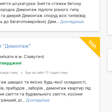
Зняття штукатурки Зняття стяжки бетону
ородок Демонтаж підлоги різного типу
та дверей Демонтаж споруд всіх типів(від
 до багатоповерхівок) Дем...
Докладніше
я "Демонтаж"
иїхати в м. Славутич)
дтверджені
ісяців тому
•
Був на сайті 17 годин тому
ж швидко та якісно будь-якої складності,
ів, прибудов , заборів , демонтаж квартир під
ня сміття та будівельного сміття, косіння
раншей, рі...
Докладніше