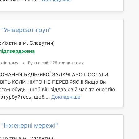
 "Універсал-груп"
иїхати в м. Славутич)
 підтверджена
оків тому
•
Був на сайті 25 хвилин тому
ИКОНАННЯ БУДЬ-ЯКОЇ ЗАДАЧІ АБО ПОСЛУГИ
ІТЬ КОЛИ НІХТО НЕ ПЕРЕВІРЯЄ!!! Якщо Ви
го-небудь , щоб він віддав свій час та енергію
потурбуйтесь, щоб ...
Докладніше
 "Інженерні мережі"
иїхати в м. Славутич)