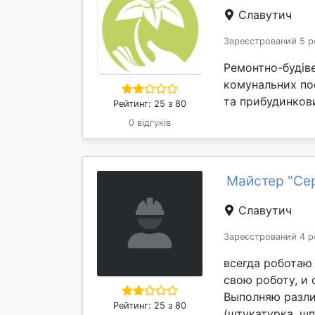
Славутич
Зареєстрований 5 р
Ремонтно-будіве
комунальних по
та прибудинкови
Рейтинг: 25 з 80
0 відгуків
Майстер "Се
Славутич
Зареєстрований 4 р
всегда роботаю 
свою роботу, и 
Выполняю разли
Рейтинг: 25 з 80
(штукатурка, шп