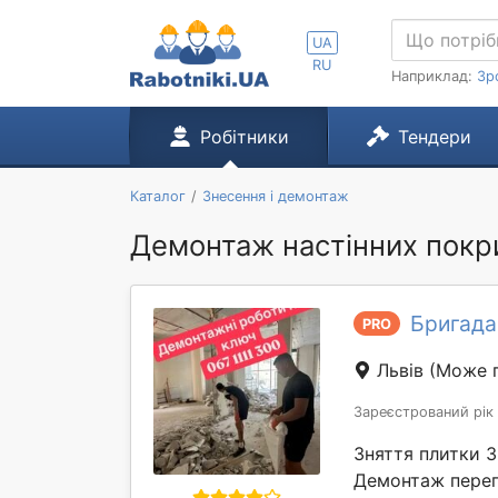
UA
RU
Наприклад:
Зр
Робітники
Тендери
Каталог
Знесення і демонтаж
Демонтаж настінних покри
Бригада
PRO
Львів
(Може п
Зареєстрований рік
Зняття плитки 
Демонтаж перег