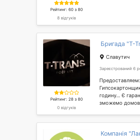
Рейтинг: 60 з 80
8 відгуків
Бригада "T-T
Славутич
Зареєстрований 6 р
Предоставляем:
Гипсокартонщик.
годину... Є гара
Рейтинг: 28 з 80
зможемо домови
0 відгуків
Компанія "Ла