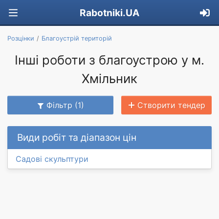
Rabotniki.UA
Розцінки
Благоустрій територій
Інші роботи з благоустрою у м.
Хмільник
Фільтр (1)
Створити тендер
Види робіт та діапазон цін
Садові скульптури