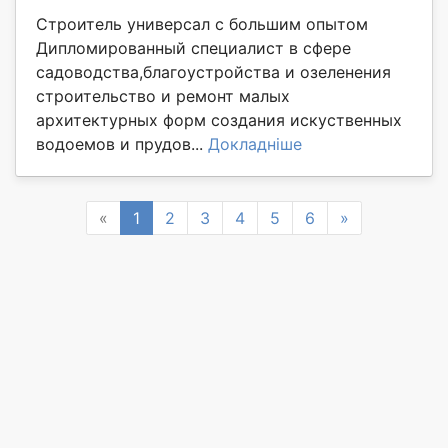
Строитель универсал с большим опытом
Дипломированный специалист в сфере
садоводства,благоустройства и озеленения
строительство и ремонт малых
архитектурных форм создания искуственных
водоемов и прудов...
Докладніше
Previous
Next
«
1
2
3
4
5
6
»