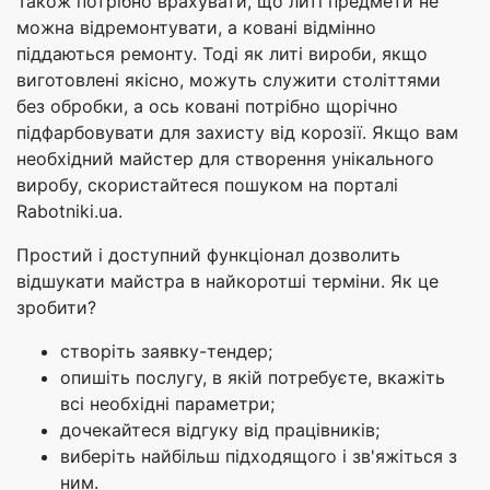
Також потрібно врахувати, що литі предмети не
можна відремонтувати, а ковані відмінно
піддаються ремонту. Тоді як литі вироби, якщо
виготовлені якісно, можуть служити століттями
без обробки, а ось ковані потрібно щорічно
підфарбовувати для захисту від корозії. Якщо вам
необхідний майстер для створення унікального
виробу, скористайтеся пошуком на порталі
Rabotniki.ua.
Простий і доступний функціонал дозволить
відшукати майстра в найкоротші терміни. Як це
зробити?
створіть заявку-тендер;
опишіть послугу, в якій потребуєте, вкажіть
всі необхідні параметри;
дочекайтеся відгуку від працівників;
виберіть найбільш підходящого і зв'яжіться з
ним.