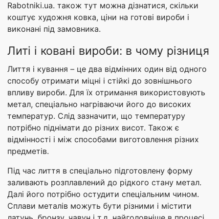
Rabotniki.ua. також тут можна дізнатися, скільки
коштує художня ковка, ціни на готові вироби і
виконані під замовника.
Литі і ковані вироби: в чому різниця
Лиття і кування – це два відмінних один від одного
способу отримати міцні і стійкі до зовнішнього
впливу вироби. Для їх отримання використовують
метал, спеціально нагріваючи його до високих
температур. Слід зазначити, що температуру
потрібно піднімати до різних висот. Також є
відмінності і між способами виготовлення різних
предметів.
Під час лиття в спеціально підготовлену форму
заливають розплавлений до рідкого стану метал.
Далі його потрібно остудити спеціальним чином.
Сплави металів можуть бути різними і містити
латунь, бронзу, чавун і т.д. найголовніше в процесі