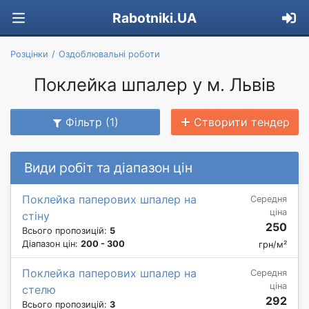
Rabotniki.UA
Розцінки
Оздоблювальні роботи
Поклейка шпалер у м. Львів
Фільтр (1)
Створити тендер
Види робіт та діапазон цін
Поклейка паперових шпалер на
Середня
ціна
стіну
250
Всього пропозицій:
5
Діапазон цін:
200 - 300
грн/м²
Поклейка паперових шпалер на
Середня
ціна
стелю
292
Всього пропозицій:
3