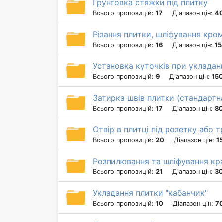
Грунтовка стяжки під плитку
Всього пропозицій:
17
Діапазон цін:
40
Різання плитки, шліфування кро
Всього пропозицій:
16
Діапазон цін:
15
Установка куточків при укладан
Всього пропозицій:
9
Діапазон цін:
150
Затирка швів плитки (стандартн
Всього пропозицій:
17
Діапазон цін:
80
Отвір в плитці під розетку або 
Всього пропозицій:
20
Діапазон цін:
1
Розпилювання та шліфування кра
Всього пропозицій:
21
Діапазон цін:
30
Укладання плитки "кабанчик"
Всього пропозицій:
10
Діапазон цін:
70