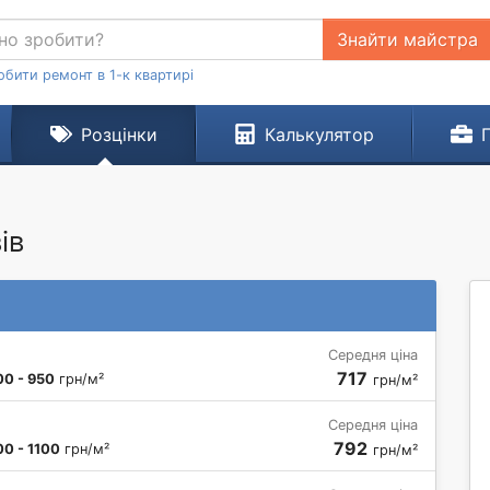
Знайти майстра
обити ремонт в 1-к квартирі
Розцінки
Калькулятор
ів
Середня ціна
717
00 - 950
грн/м²
грн/м²
Середня ціна
792
00 - 1100
грн/м²
грн/м²