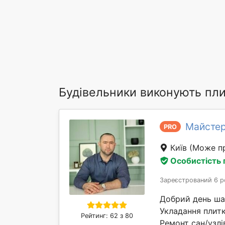
Будівельники виконують пли
Майстер
PRO
Київ
(Може пр
Особистість
Зареєстрований 6 р
Добрий день шано
Укладання плитки
Рейтинг: 62 з 80
Ремонт сан/узлі