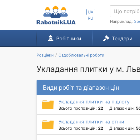
UA
RU
Наприклад:
Зр
Робітники
Тендери
Розцінки
Оздоблювальні роботи
Укладання плитки у м. Льв
Види робіт та діапазон цін
Укладання плитки на підлогу
Всього пропозицій:
22
Діапазон цін:
5
Укладання плитки на стіни
Всього пропозицій:
22
Діапазон цін:
5