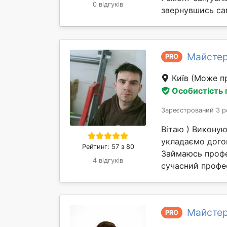
0 відгуків
звернувшись сам
Майстер
PRO
Київ
(Може пр
Особистість
Зареєстрований 3 р
Вітаю ) Виконую
укладаємо догов
Рейтинг: 57 з 80
Займаюсь профе
4 відгуків
сучасний профес
Майстер
PRO