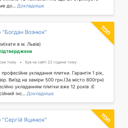
е до...
Докладніше
 "Богдан Вознюк"
иїхати в м. Львів)
 підтверджена
оки тому
•
Був на сайті 22 години тому
 професійне укладання плитки. Гарантія 1 рік,
ір. Виїзд на заміри 500 грн.(За місто 800грн)
сійно укладанням плитки вже 12 років .Є
ійний інс...
Докладніше
 "Сергій Яцинюк"