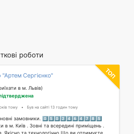
ткові роботи
 "Артем Сергієнко"
иїхати в м. Львів)
 підтверджена
оків тому
•
Був на сайті 13 годин тому
вні замовники. 0️⃣5️⃣0️⃣2️⃣4️⃣6️⃣4️⃣7️⃣8️⃣5️⃣
 в м. Київ . Зовні та всередині приміщень .
в .Якісно та технологічно Що ви отримуєте