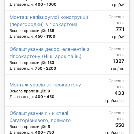
Діапазон цін:
400 - 1000
грн/м²
Монтаж напівкруглої конструкції
Середня
ціна
(перегородки) з гісокартона
771
Всього пропозицій:
138
Діапазон цін:
450 - 1100
грн/м²
Облаштування декор. елементів з
Середня
ціна
гіпсокартону (Ніш, арок та ін.)
1327
Всього пропозицій:
133
Діапазон цін:
750 - 2200
грн/шт.
Середня
Монтаж укосів з гіпсокартону
ціна
Всього пропозицій:
9
433
Діапазон цін:
400 - 450
грн/м.пог.
Облаштування г / к стелі
Середня
ціна
багаторівневого, прямого
550
Всього пропозицій:
5
Діапазон цін:
400 - 750
грн/м.пог.