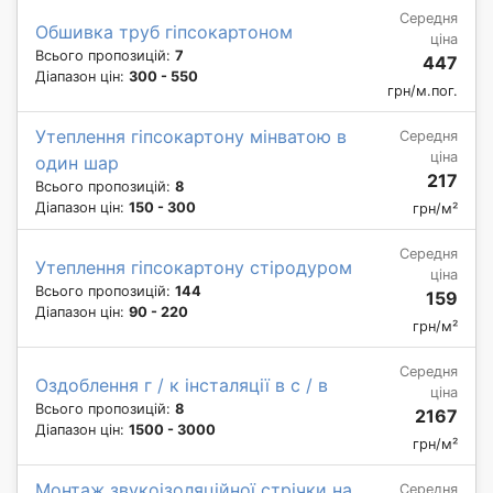
Середня
Обшивка труб гіпсокартоном
ціна
Всього пропозицій:
7
447
Діапазон цін:
300 - 550
грн/м.пог.
Утеплення гіпсокартону мінватою в
Середня
ціна
один шар
217
Всього пропозицій:
8
Діапазон цін:
150 - 300
грн/м²
Середня
Утеплення гіпсокартону стіродуром
ціна
Всього пропозицій:
144
159
Діапазон цін:
90 - 220
грн/м²
Середня
Оздоблення г / к інсталяції в с / в
ціна
Всього пропозицій:
8
2167
Діапазон цін:
1500 - 3000
грн/м²
Монтаж звукоізоляційної стрічки на
Середня