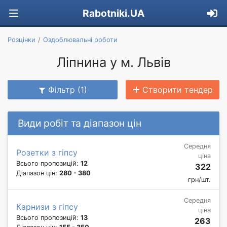
Rabotniki.UA
Розцінки
Оздоблювальні роботи
Ліпнина у м. Львів
Фільтр (1)
Створити тендер
Види робіт та діапазон цін
Середня
Розетки з гіпсу
ціна
Всього пропозицій:
12
322
Діапазон цін:
280 - 380
грн/шт.
Середня
Карнизи з гіпсу
ціна
Всього пропозицій:
13
263