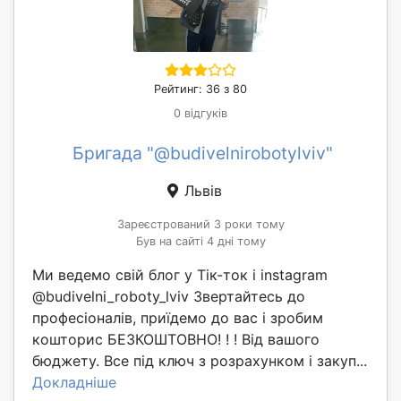
Рейтинг: 36 з 80
0 відгуків
Бригада "@budivelnirobotylviv"
Львів
Зареєстрований 3 роки тому
Був на сайті 4 дні тому
Ми ведемо свій блог у Тік-ток і instagram
@budivelni_roboty_lviv Звертайтесь до
професіоналів, приїдемо до вас і зробим
кошторис БЕЗКОШТОВНО! ! ! Від вашого
бюджету. Все під ключ з розрахунком і закуп...
Докладніше