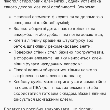
пінополістиролових елементах), однак установка
такого декору має свої особливості. Зокрема:
Невеликі елементи фіксуються за допомогою
спеціальної клейової суміші;
Великогабаритні деталі часто кріплять на
анкер-болти або дюбелі, які потім ховаються;
Клеїти ліпнину краще на штукатурку або
бетон, шпаклівку рекомендовано зняти;
Поверхня стіни / стелі бажано прогрунтувати,
а сторону елемента, на яку наноситься клей-
відшліфувати наждачним папером;
Гіпсові колони збираються тільки навколо
закріпленого металевого каркаса;
Клейову суміш можна приготувати самостійно
на основі ПВА (для гіпсових елементів) або
скористатися готовим складом. Важка ліпнина
фіксується монтажним клеєм.
Додатково потрібно враховувати, що гіпсову