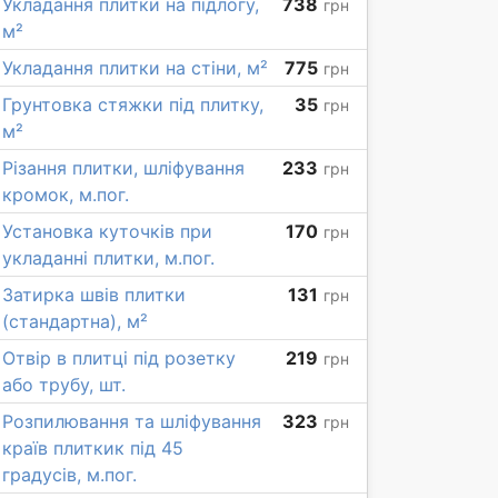
Укладання плитки на підлогу,
738
грн
м²
Укладання плитки на стіни, м²
775
грн
Грунтовка стяжки під плитку,
35
грн
м²
Різання плитки, шліфування
233
грн
кромок, м.пог.
Установка куточків при
170
грн
укладанні плитки, м.пог.
Затирка швів плитки
131
грн
(стандартна), м²
Отвір в плитці під розетку
219
грн
або трубу, шт.
Розпилювання та шліфування
323
грн
країв плиткик під 45
градусів, м.пог.