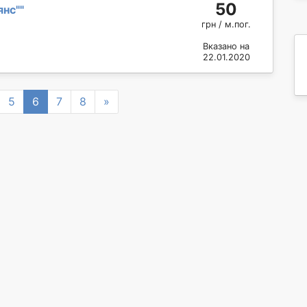
50
янс"
"
грн / м.пог.
Вказано на
22.01.2020
Next
5
6
7
8
»