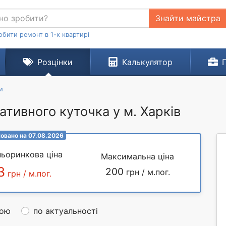
Знайти майстра
обити ремонт в 1-к квартирі
Розцінки
Калькулятор
и
тивного куточка у м. Харків
овано на 07.08.2026
ьоринкова ціна
Максимальна ціна
3
200
грн / м.пог.
грн / м.пог.
ною
по актуальності