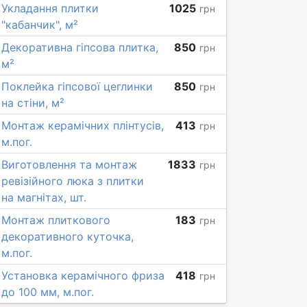
Укладання плитки
1025
грн
"кабанчик", м²
Декоративна гіпсова плитка,
850
грн
м²
Поклейка гіпсової цеглинки
850
грн
на стіни, м²
Монтаж керамічних плінтусів,
413
грн
м.пог.
Виготовлення та монтаж
1833
грн
ревізійного люка з плитки
на магнітах, шт.
Монтаж плиткового
183
грн
декоративного куточка,
м.пог.
Установка керамічного фриза
418
грн
до 100 мм, м.пог.