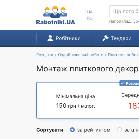
UA
RU
Наприклад:
Зр
Робітники
Тендери
Розцінки
Оздоблювальні роботи
Плиткові робот
Монтаж плиткового декора
Розрах
Середн
Мінімальна ціна
18
150
грн / м.пог.
Сортувати
за рейтингом
за ці