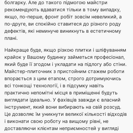
болгарку. Але до такого підмогою майстри
рекомендують вдаватися тільки в тому випадку,
якщо, по-перше, фронт робіт зовсім невеликий, а
по-друге, ви спокійно ставитеся до різного роду
дефектів, які неминуче виникнуть в естетичному
плані.
Найкраще буде, якщо різкою плитки і шліфуванням
крайок у Вашому будинку займеться професіонал,
який буде її згодом і укладати на підлогу або стіни.
Майстер-плиточник з пристойним стажем роботи
впорається з цим етапом, строго дотримуючись
всі тонкощі технології, і в підсумку навіть
практично непомітні місця в приміщенні будуть
виглядати ідеально. У фахівців завжди є власний
інструмент, який вони вибирають на свій розсуд.
Це дозволяє їм уникнути великої кількості відходів
і виконати свою роботу на вищому рівні, не
доставляючи клієнтам неприємностей у вигляді