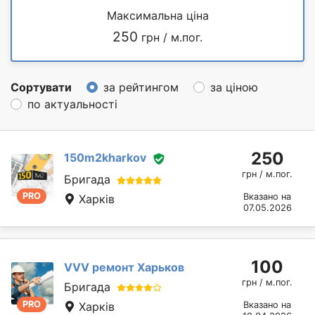
Максимальна ціна
250
грн / м.пог.
Сортувати
за рейтингом
за ціною
по актуальності
250
150m2kharkov
грн / м.пог.
Бригада
PRO
Вказано на
Харків
07.05.2026
100
VVV ремонт Харьков
грн / м.пог.
Бригада
PRO
Харків
Вказано на