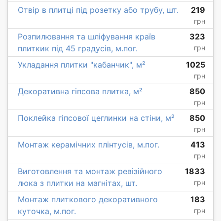
Отвір в плитці під розетку або трубу, шт.
219
грн
Розпилювання та шліфування країв
323
плиткик під 45 градусів, м.пог.
грн
Укладання плитки "кабанчик", м²
1025
грн
Декоративна гіпсова плитка, м²
850
грн
Поклейка гіпсової цеглинки на стіни, м²
850
грн
Монтаж керамічних плінтусів, м.пог.
413
грн
Виготовлення та монтаж ревізійного
1833
люка з плитки на магнітах, шт.
грн
Монтаж плиткового декоративного
183
куточка, м.пог.
грн