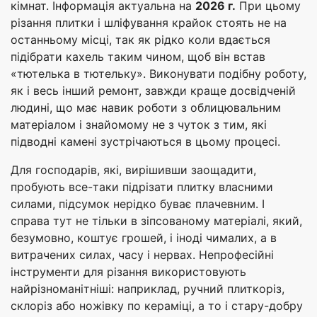
кімнат. Інформація актуальна на
2026 г.
При цьому
різання плитки і шліфування крайок стоять не на
останньому місці, так як рідко коли вдається
підібрати кахель таким чином, щоб він встав
«тютелька в тютельку». Виконувати подібну роботу,
як і весь інший ремонт, завжди краще досвідченій
людині, що має навик роботи з облицювальним
матеріалом і знайомому не з чуток з тим, які
підводні камені зустрічаються в цьому процесі.
Для господарів, які, вирішивши заощадити,
пробують все-таки підрізати плитку власними
силами, підсумок нерідко буває плачевним. І
справа тут не тільки в зіпсованому матеріалі, який,
безумовно, коштує грошей, і іноді чималих, а в
витрачених силах, часу і нервах. Непрофесійні
інструменти для різання використовують
найрізноманітніші: наприклад, ручний плиткоріз,
склоріз або ножівку по кераміці, а то і стару-добру