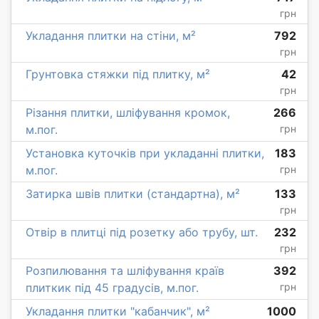
грн
Укладання плитки на стіни, м²
792
грн
Грунтовка стяжки під плитку, м²
42
грн
Різання плитки, шліфування кромок,
266
м.пог.
грн
Установка куточків при укладанні плитки,
183
м.пог.
грн
Затирка швів плитки (стандартна), м²
133
грн
Отвір в плитці під розетку або трубу, шт.
232
грн
Розпилювання та шліфування країв
392
плиткик під 45 градусів, м.пог.
грн
Укладання плитки "кабанчик", м²
1000