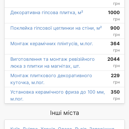
грн
Декоративна гіпсова плитка, м²
1000
грн
Поклейка гіпсової цеглинки на стіни, м²
900
грн
Монтаж керамічних плінтусів, м.пог.
364
грн
Виготовлення та монтаж ревізійного
2044
люка з плитки на магнітах, шт.
грн
Монтаж плиткового декоративного
229
куточка, м.пог.
грн
Установка керамічного фриза до 100 мм,
350
м.пог.
грн
Інші міста
Київ
,
Дніпро
,
Харків
,
Одеса
,
Львів
,
Запоріжжя