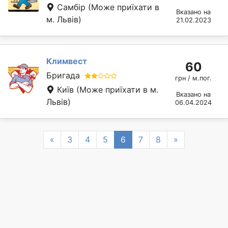
Самбір
(Може приїхати в
Вказано на
м. Львів)
21.02.2023
Климвест
60
Бригада
грн / м.пог.
Київ
(Може приїхати в м.
Вказано на
Львів)
06.04.2024
Previous
Next
«
3
4
5
6
7
8
»