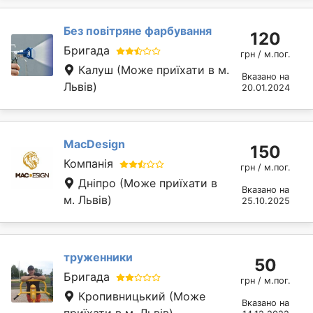
Без повітряне фарбування
120
Бригада
грн / м.пог.
Калуш
(Може приїхати в м.
Вказано на
Львів)
20.01.2024
MacDesign
150
Компанія
грн / м.пог.
Дніпро
(Може приїхати в
Вказано на
м. Львів)
25.10.2025
труженники
50
Бригада
грн / м.пог.
Кропивницький
(Може
Вказано на
приїхати в м. Львів)