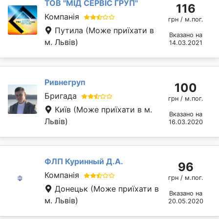
ТОВ "МІД СЕРВІС ГРУП"
116
Компанія
грн / м.пог.
Путила
(Може приїхати в
Вказано на
м. Львів)
14.03.2021
Ривнегруп
100
Бригада
грн / м.пог.
Київ
(Може приїхати в м.
Вказано на
Львів)
16.03.2020
ФЛП Куринный Д.А.
96
Компанія
грн / м.пог.
Донецьк
(Може приїхати в
Вказано на
м. Львів)
20.05.2020