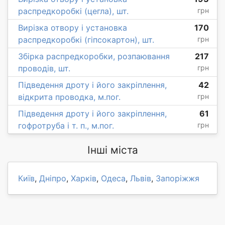
распредкоробкі (цегла), шт.
грн
Вирізка отвору і установка
170
распредкоробкі (гіпсокартон), шт.
грн
Збірка распредкоробки, розпаювання
217
проводів, шт.
грн
Підведення дроту і його закріплення,
42
відкрита проводка, м.пог.
грн
Підведення дроту і його закріплення,
61
гофротруба і т. п., м.пог.
грн
Інші міста
Київ
,
Дніпро
,
Харків
,
Одеса
,
Львів
,
Запоріжжя