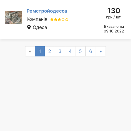
130
Ремстройодесса
грн / шт.
Компанія
Одеса
Вказано на
09.10.2022
Previous
Next
«
1
2
3
4
5
6
»