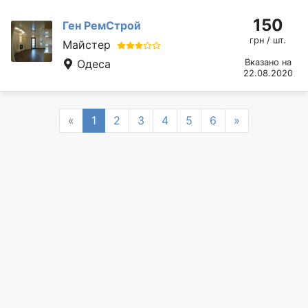
150
Ген РемСтрой
грн / шт.
Майстер
Одеса
Вказано на
22.08.2020
Previous
Next
«
1
2
3
4
5
6
»