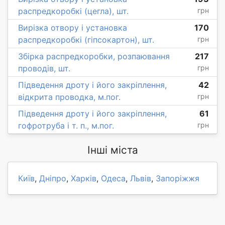
распредкоробкі (цегла), шт.
грн
Вирізка отвору і установка
170
распредкоробкі (гіпсокартон), шт.
грн
Збірка распредкоробки, розпаювання
217
проводів, шт.
грн
Підведення дроту і його закріплення,
42
відкрита проводка, м.пог.
грн
Підведення дроту і його закріплення,
61
гофротруба і т. п., м.пог.
грн
Інші міста
Київ
,
Дніпро
,
Харків
,
Одеса
,
Львів
,
Запоріжжя