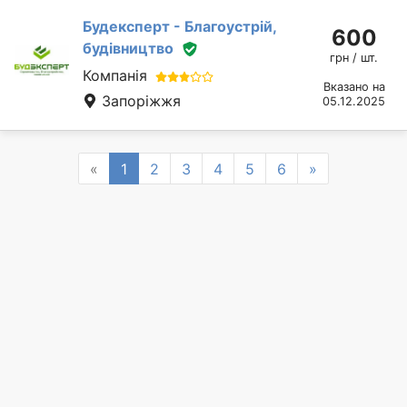
Будексперт - Благоустрій,
600
будівництво
грн / шт.
Компанія
Вказано на
Запоріжжя
05.12.2025
Previous
Next
«
1
2
3
4
5
6
»