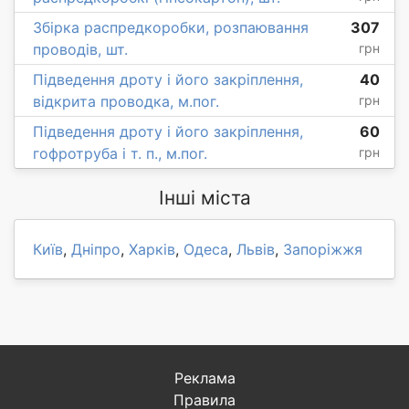
Збірка распредкоробки, розпаювання
307
проводів, шт.
грн
Підведення дроту і його закріплення,
40
відкрита проводка, м.пог.
грн
Підведення дроту і його закріплення,
60
гофротруба і т. п., м.пог.
грн
Інші міста
Київ
,
Дніпро
,
Харків
,
Одеса
,
Львів
,
Запоріжжя
Реклама
Правила