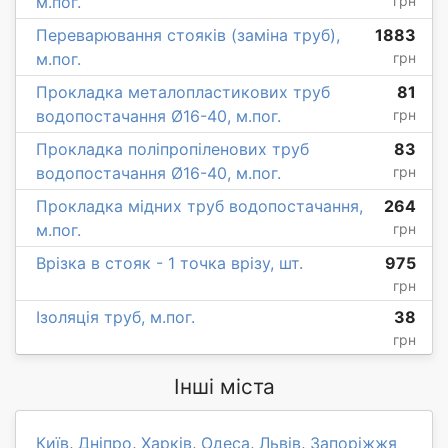
м.пог.
грн
Переварювання стояків (заміна труб),
1883
м.пог.
грн
Прокладка металопластикових труб
81
водопостачання Ø16-40, м.пог.
грн
Прокладка поліпропіленових труб
83
водопостачання Ø16-40, м.пог.
грн
Прокладка мідних труб водопостачання,
264
м.пог.
грн
Врізка в стояк - 1 точка врізу, шт.
975
грн
Ізоляція труб, м.пог.
38
грн
Інші міста
Київ
,
Дніпро
,
Харків
,
Одеса
,
Львів
,
Запоріжжя