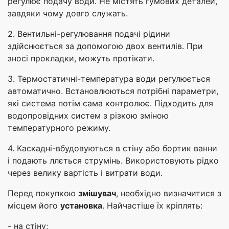
регулює подачу води. Не містять гумових деталей,
завдяки чому довго служать.
2. Вентильні-регулювання подачі рідини
здійснюється за допомогою двох вентилів. При
зносі прокладки, можуть протікати.
3. Термостатичні-температура води регулюється
автоматично. Встановлюються потрібні параметри,
які система потім сама контролює. Підходить для
водопровідних систем з різкою зміною
температурного режиму.
4. Каскадні-вбудовуються в стіну або бортик ванни
і подають ллється струмінь. Використовують рідко
через велику вартість і витрати води.
Перед покупкою
змішувач
, необхідно визначитися з
місцем його
установка
. Найчастіше їх кріплять:
- на стіну;