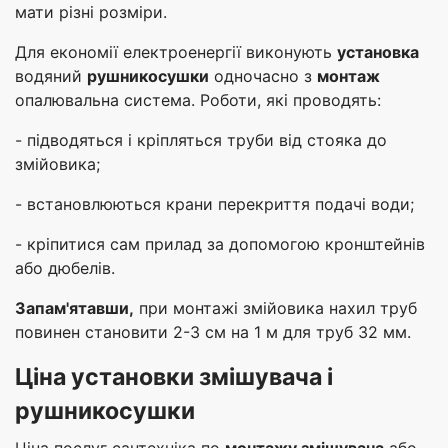
мати різні розміри.
Для економії електроенергії виконують
установка
водяний
рушникосушки
одночасно з
монтаж
опалювальна система. Роботи, які проводять:
- підводяться і кріпляться труби від стояка до
змійовика;
- встановлюються крани перекриття подачі води;
- кріпитися сам прилад за допомогою кронштейнів
або дюбелів.
Запам'ятавши,
при монтажі змійовика нахил труб
повинен становити 2-3 см на 1 м для труб 32 мм.
Ціна установки змішувача і
рушникосушки
Ціна послуг сантехніка по
монтажу змішувача
або