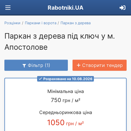
Rabotniki.UA
Розцінки
Паркани і ворота
Паркан з дерева
Паркан з дерева під ключ у м.
Апостолове
Фільтр (1)
Створити тендер
Розраховано на 10.08.2026
Мінімальна ціна
750
грн / м²
Середньоринкова ціна
1050
грн / м²