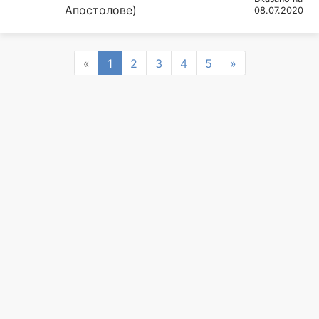
Апостолове)
08.07.2020
Previous
Next
«
1
2
3
4
5
»