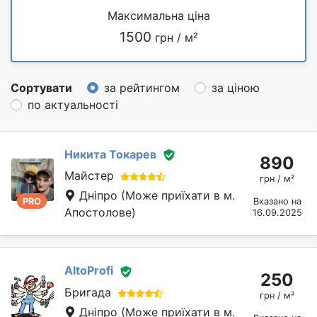
Максимальна ціна
1500
грн / м²
Сортувати
за рейтингом
за ціною
по актуальності
Никита Токарев
890
Майстер
грн / м²
Дніпро
(Може приїхати в м.
PRO
Вказано на
Апостолове)
16.09.2025
AltoProfi
250
Бригада
грн / м²
Дніпро
(Може приїхати в м.