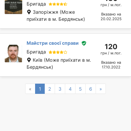
Бригада
грн / м.пог.
Запоріжжя
(Може
Вказано на
приїхати в м. Бердянськ)
20.02.2025
Майстри своєї справи
120
Бригада
грн / м.пог.
Київ
(Може приїхати в м.
Вказано на
Бердянськ)
17.10.2022
Previous
Next
«
1
2
3
4
5
6
»