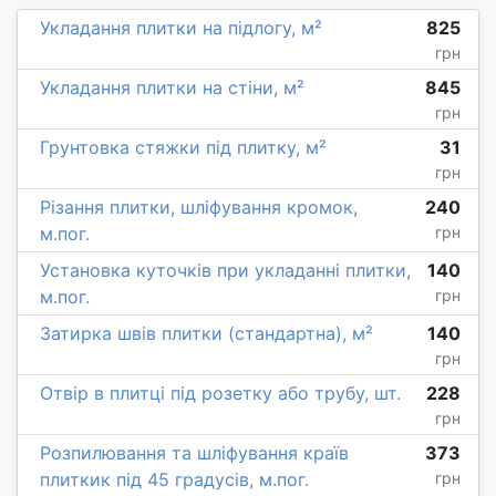
Укладання плитки на підлогу, м²
825
грн
Укладання плитки на стіни, м²
845
грн
Грунтовка стяжки під плитку, м²
31
грн
Різання плитки, шліфування кромок,
240
м.пог.
грн
Установка куточків при укладанні плитки,
140
м.пог.
грн
Затирка швів плитки (стандартна), м²
140
грн
Отвір в плитці під розетку або трубу, шт.
228
грн
Розпилювання та шліфування країв
373
плиткик під 45 градусів, м.пог.
грн