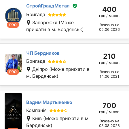
СтройГрандМетал
400
Бригада
грн / м.пог.
Запоріжжя
(Може
PRO
Вказано на
приїхати в м. Бердянськ)
05.06.2026
ЧП Бердников
210
Бригада
грн / м.пог.
Дніпро
(Може приїхати в
PRO
Вказано на
м. Бердянськ)
14.06.2021
Вадим Мартыненко
700
Компанія
грн / м.пог.
Київ
(Може приїхати в м.
Вказано на
Бердянськ)
08.08.2026