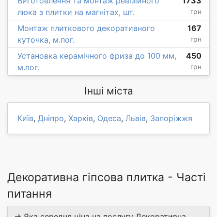
Виготовлення та монтаж ревізійного
1733
люка з плитки на магнітах, шт.
грн
Монтаж плиткового декоративного
167
куточка, м.пог.
грн
Установка керамічного фриза до 100 мм,
450
м.пог.
грн
Інші міста
Київ
,
Дніпро
,
Харків
,
Одеса
,
Львів
,
Запоріжжя
Декоративна гіпсова плитка - Часті
питання
→ Яка середня ціна на послугу Декоративна