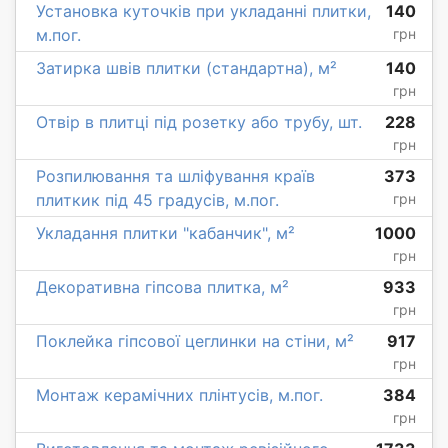
Установка куточків при укладанні плитки,
140
м.пог.
грн
Затирка швів плитки (стандартна), м²
140
грн
Отвір в плитці під розетку або трубу, шт.
228
грн
Розпилювання та шліфування країв
373
плиткик під 45 градусів, м.пог.
грн
Укладання плитки "кабанчик", м²
1000
грн
Декоративна гіпсова плитка, м²
933
грн
Поклейка гіпсової цеглинки на стіни, м²
917
грн
Монтаж керамічних плінтусів, м.пог.
384
грн