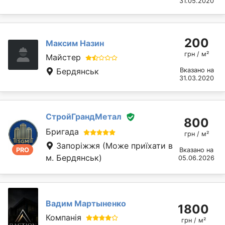
31.05.2020
200
Максим Назин
грн / м²
Майстер
Бердянськ
Вказано на
31.03.2020
СтройГрандМетал
800
Бригада
грн / м²
Запоріжжя
(Може приїхати в
PRO
Вказано на
м. Бердянськ)
05.06.2026
Вадим Мартыненко
1800
Компанія
грн / м²