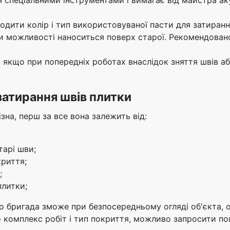
годити колір і тип використовуваної пасти для затиранн
ри можливості наноситься поверх старої. Рекомендован
 якщо при попередніх роботах внаслідок зняття швів а
затирання швів плитки
зна, перш за все вона залежить від:
тарі шви;
криття;
;
плитки;
бо бригада зможе при безпосередньому огляді об'єкта, 
комплекс робіт і тип покриття, можливо запросити по