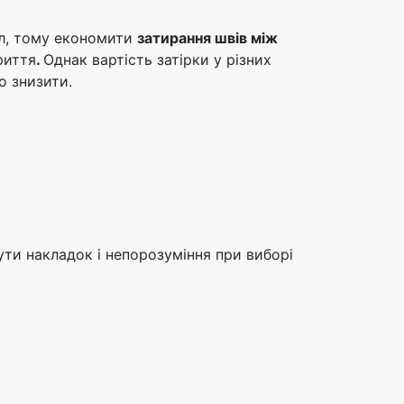
ал, тому економити
затирання швів між
риття
.
Однак вартість затірки у різних
о знизити.
ути накладок і непорозуміння при виборі