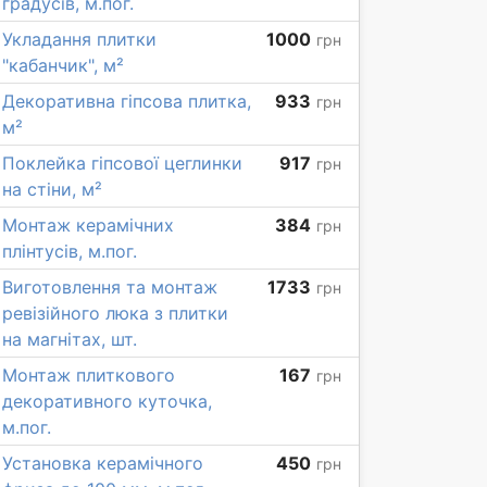
градусів, м.пог.
Укладання плитки
1000
грн
"кабанчик", м²
Декоративна гіпсова плитка,
933
грн
м²
Поклейка гіпсової цеглинки
917
грн
на стіни, м²
Монтаж керамічних
384
грн
плінтусів, м.пог.
Виготовлення та монтаж
1733
грн
ревізійного люка з плитки
на магнітах, шт.
Монтаж плиткового
167
грн
декоративного куточка,
м.пог.
Установка керамічного
450
грн