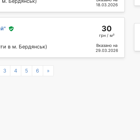
 м. Бердянськ)
18.03.2026
30
ий
"
грн / м²
Вказано на
ти в м. Бердянськ)
29.03.2026
Next
3
4
5
6
»