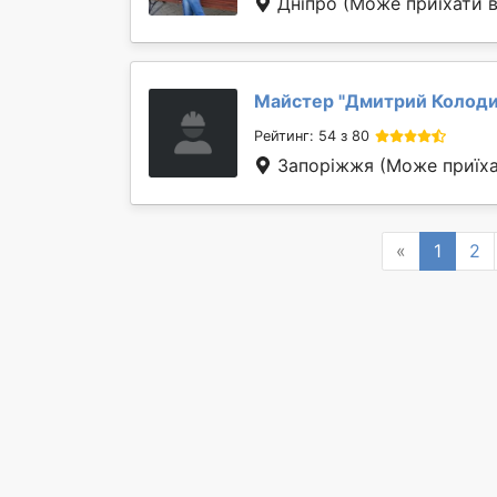
Дніпро
(Може приїхати в
Майстер "
Дмитрий Колод
Рейтинг: 54 з 80
Запоріжжя
(Може приїха
Previous
«
1
2