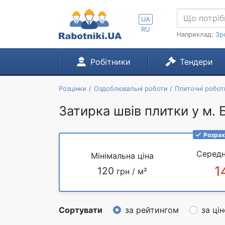
UA
RU
Наприклад:
Зр
Робітники
Тендери
Розцінки
Оздоблювальні роботи
Плиточні робот
Затирка швів плитки у м.
Розрах
Середн
Мінімальна ціна
1
120
грн / м²
Сортувати
за рейтингом
за ці