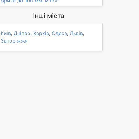
фриза до 100 мм, м.пог.
Інші міста
Київ
,
Дніпро
,
Харків
,
Одеса
,
Львів
,
Запоріжжя