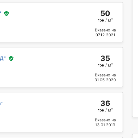
50
"
грн / м²
Вказано на
07.12.2021
35
РД
"
грн / м²
Вказано на
31.05.2020
36
н
"
грн / м²
Вказано на
13.01.2019