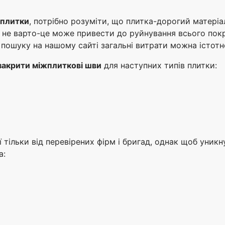
 плитки
, потрібно розуміти, що плитка-дорогий матері
, не варто-це може привести до руйнування всього пок
 пошуку на нашому сайті загальні витрати можна істотн
закрити міжплиткові шви
для наступних типів плитки:
 тільки від перевірених фірм і бригад, однак щоб уникн
а: