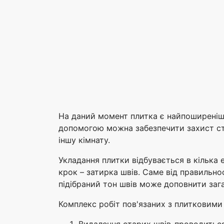
На даний момент плитка є найпоширеніш
допомогою можна забезпечити захист стін
іншу кімнату.
Укладання плитки відбувається в кілька 
крок – затирка швів. Саме від правильно
підібраний тон швів може доповнити зага
Комплекс робіт пов'язаних з плитковим
Видалення старих швів-проводиться