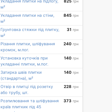
Укладання плитки на підлогу,
825
грн
м²
Укладання плитки на стіни,
845
грн
м²
Грунтовка стяжки під плитку,
31
грн
м²
Різання плитки, шліфування
240
грн
кромок, м.пог.
Установка куточків при
140
грн
укладанні плитки, м.пог.
Затирка швів плитки
140
грн
(стандартна), м²
Отвір в плитці під розетку
228
грн
або трубу, шт.
Розпилювання та шліфування
373
грн
країв плиткик під 45