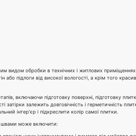
им видом обробки в технічних і житлових приміщеннях.
 або підлоги від високої вологості, а крім того краси
етапів, включаючи підготовку поверхні, підготовку пли
сті затірки залежить довговічність і герметичність пли
льний інтер'єр і підкреслити колір самої плитки.
и швами може включити:
 спеціальними інструментами і вимагає від майстра а