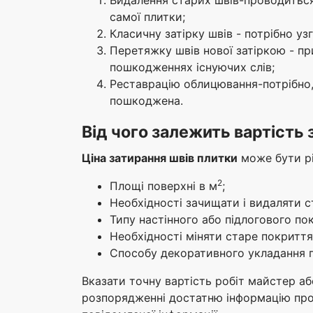
самої плитки;
Класичну затірку швів - потрібно уз
Перетяжку швів нової затіркою - п
пошкодженнях існуючих слів;
Реставрацію облицювання-потрібно,
пошкоджена.
Від чого залежить вартість 
Ціна затирання швів плитки
може бути рі
2
Площі поверхні в м
;
Необхідності зачищати і видаляти с
Типу настінного або підлогового по
Необхідності міняти старе покриття
Способу декоративного укладання 
Вказати точну вартість робіт майстер а
розпорядженні достатню інформацію про 