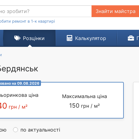
Знайти майстра
обити ремонт в 1-к квартирі
Розцінки
Калькулятор
и
 Бердянськ
овано на 09.08.2026
ьоринкова ціна
Максимальна ціна
40
150
грн / м²
грн / м²
ною
по актуальності