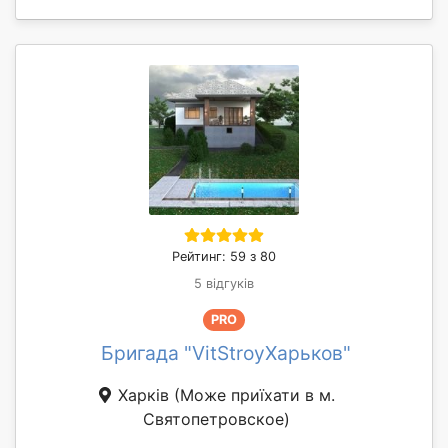
Рейтинг: 59 з 80
5 відгуків
PRO
Бригада "VitStroyХарьков"
Харків
(Може приїхати в м.
Святопетровское)