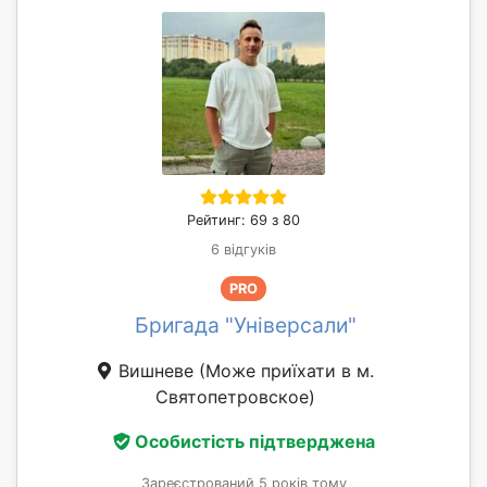
Рейтинг: 69 з 80
6 відгуків
PRO
Бригада "Універсали"
Вишневе
(Може приїхати в м.
Святопетровское)
Особистість підтверджена
Зареєстрований 5 років тому