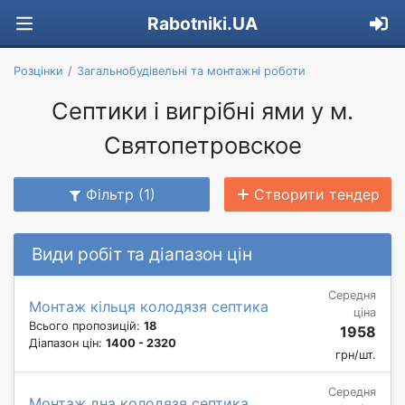
Rabotniki.UA
Розцінки
Загальнобудівельні та монтажні роботи
Септики і вигрібні ями у м.
Святопетровское
Фільтр (1)
Створити тендер
Види робіт та діапазон цін
Середня
Монтаж кільця колодязя септика
ціна
Всього пропозицій:
18
1958
Діапазон цін:
1400 - 2320
грн/шт.
Середня
Монтаж дна колодязя септика