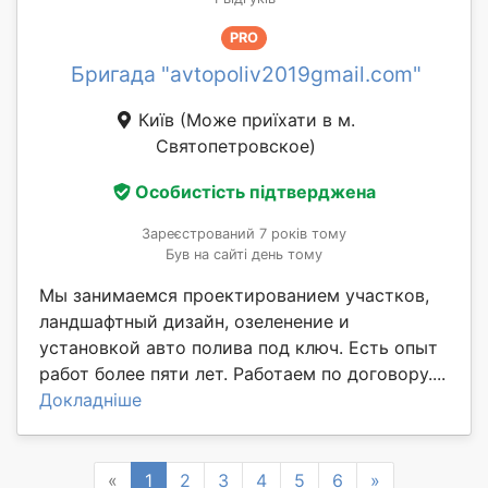
PRO
Бригада "avtopoliv2019gmail.com"
Київ
(Може приїхати в м.
Святопетровское)
Особистість підтверджена
Зареєстрований 7 років тому
Був на сайті день тому
Мы занимаемся проектированием участков,
ландшафтный дизайн, озеленение и
установкой авто полива под ключ. Есть опыт
работ более пяти лет. Работаем по договору....
Докладніше
Previous
Next
«
1
2
3
4
5
6
»