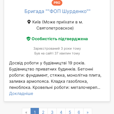
PRO
Бригада ""ФОП Шурденко""
Київ
(Може приїхати в м.
Святопетровское)
Особистість підтверджена
Зареєстрований 3 роки тому
Був на сайті 37 хвилин тому
Досвід роботи у будівництві 19 років.
Будівництво приватних будинків. Бетонні
роботи: фундамент, стяжка, монолітна плита,
заливка армопояса. Кладка газоблока,
пеноблока. Кровельні роботи: металочереп...
Докладніше
Previous
Next
«
1
2
3
4
5
6
»