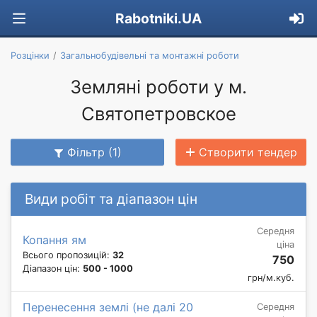
Rabotniki.UA
Розцінки
Загальнобудівельні та монтажні роботи
Земляні роботи у м.
Святопетровское
Фільтр (1)
Створити тендер
Види робіт та діапазон цін
Середня
Копання ям
ціна
Всього пропозицій:
32
750
Діапазон цін:
500 - 1000
грн/м.куб.
Перенесення землі (не далі 20
Середня