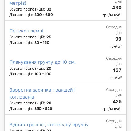
ціна
метрів)
430
Всього пропозицій:
32
Діапазон цін:
300 - 600
грн/м.куб.
Середня
Перекоп землі
ціна
Всього пропозицій:
25
99
Діапазон цін:
80 - 150
грн/м²
Середня
Планування грунту до 10 см.
ціна
Всього пропозицій:
29
137
Діапазон цін:
100 - 190
грн/м²
Зворотна засипка траншей і
Середня
ціна
котлованів
425
Всього пропозицій:
28
Діапазон цін:
350 - 520
грн/м.куб.
Середня
Відрив траншеї, котловану вручну
ціна
Всього пропозицій:
23