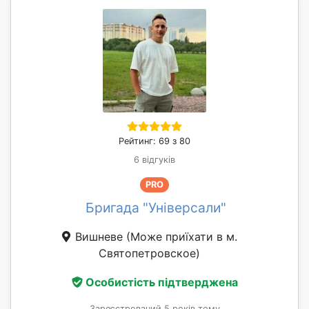
Рейтинг: 69 з 80
6 відгуків
PRO
Бригада "Універсали"
Вишневе
(Може приїхати в м.
Святопетровское)
Особистість підтверджена
Зареєстрований 5 років тому