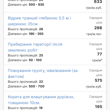
633
Діапазон цін:
500 - 930
грн/м.куб.
Відрив траншеї глибиною 0,5 м і
Середня
ціна
шириною 35см
298
Всього пропозицій:
26
Діапазон цін:
190 - 350
грн/м.пог.
Прибирання території після
Середня
ціна
земляних робіт
77
Всього пропозицій:
25
Діапазон цін:
50 - 100
грн/м²
Планування грунту, нівелювання (за
Середня
ціна
фактом)
575
Всього пропозицій:
22
Діапазон цін:
500 - 700
грн/м.куб.
Корита для влаштування доріжок,
Середня
ціна
товщиною 10см.
195
Всього пропозицій:
19