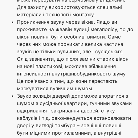
Для захисту використовуються спеціальні
матеріали і технології монтажу.
Проникнення звуку через вікна. Якщо ви
проживаєте на жвавій вулиці мегаполісу, то до
вікон повинні бути особливі вимоги. Саме
через них може проникати велика частина
звуків не тільки вуличних, але і сусідських.
Слід зазначити, що після заміни старих вікон
на нові пластикові, можливе збільшення
інтенсивності внутрішньобудинкового шуму.
Це пов'язано з тим, що вони перестають
маскуватися вуличним шумом.
Звукоізоляція дверей допоможе впоратися з
шумом з сусідньої квартири, гучними звуками
відкривання і закривання дверей, стуку
каблуків і т.д. рекомендується встановлювати
двері у вигляді тамбура – зовнішні повинні
бути міцними протизламними, а внутрішні