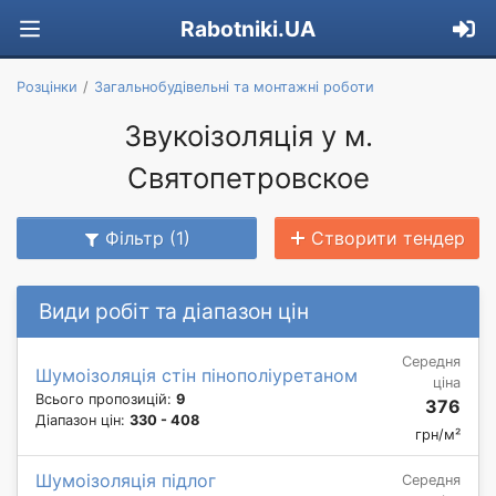
Rabotniki.UA
Розцінки
Загальнобудівельні та монтажні роботи
Звукоізоляція у м.
Святопетровское
Фільтр (1)
Створити тендер
Види робіт та діапазон цін
Середня
Шумоізоляція стін пінополіуретаном
ціна
Всього пропозицій:
9
376
Діапазон цін:
330 - 408
грн/м²
Шумоізоляція підлог
Середня