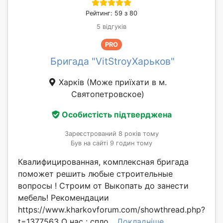
Рейтинг: 59 з 80
5 відгуків
PRO
Бригада "VitStroyХарьков"
Харків
(Може приїхати в м.
Святопетровское)
Особистість підтверджена
Зареєстрований 8 років тому
Був на сайті 9 годин тому
Квалифицированная, комплексная бригада
поможет решить любые строительные
вопросы ! Строим от Выкопать до занести
мебель! Рекомендации
https://www.kharkovforum.com/showthread.php?
t=1377563 О нас : спло...
Докладніше