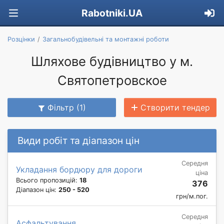
Rabotniki.UA
Розцінки
Загальнобудівельні та монтажні роботи
Шляхове будівництво у м.
Святопетровское
Фільтр (1)
Створити тендер
Види робіт та діапазон цін
Середня
Укладання бордюру для дороги
ціна
Всього пропозицій:
18
376
Діапазон цін:
250 - 520
грн/м.пог.
Середня
Асфальтування