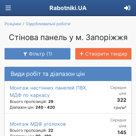
Rabotniki.UA
Розцінки
Оздоблювальні роботи
Стінова панель у м. Запоріжжя
Фільтр (1)
Створити тендер
Види робіт та діапазон цін
Монтаж настінних панелей ПВХ,
Середня
ціна
МДФ по каркасу
322
Всього пропозицій:
29
Діапазон цін:
240 - 420
грн/м²
Середня
Монтаж МДФ уголоков
ціна
Всього пропозицій:
22
145