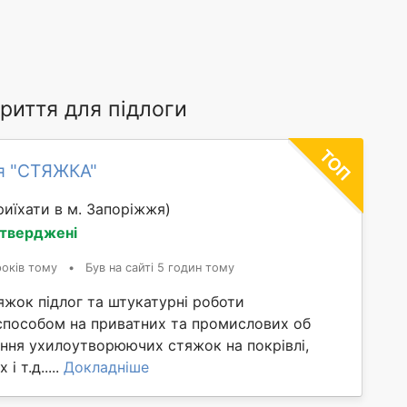
риття для підлоги
я "СТЯЖКА"
иїхати в м. Запоріжжя)
дтверджені
років тому
•
Був на сайті 5 годин тому
яжок підлог та штукатурні роботи
способом на приватних та промислових об
ання ухилоутворюючих стяжок на покрівлі,
і т.д.....
Докладніше