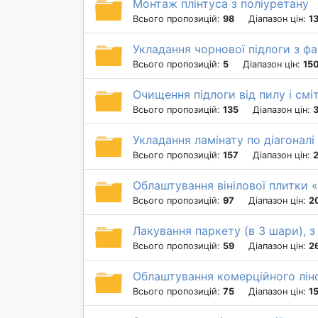
Монтаж плінтуса з поліуретану
Всього пропозицій:
98
Діапазон цін:
1
Укладання чорнової підлоги з ф
Всього пропозицій:
5
Діапазон цін:
150
Очищення підлоги від пилу і смі
Всього пропозицій:
135
Діапазон цін:
3
Укладання ламінату по діагоналі
Всього пропозицій:
157
Діапазон цін:
Облаштування вінілової плитки «
Всього пропозицій:
97
Діапазон цін:
2
Лакування паркету (в 3 шари), 
Всього пропозицій:
59
Діапазон цін:
2
Облаштування комерційного лін
Всього пропозицій:
75
Діапазон цін:
1