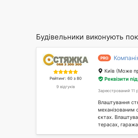
Будівельники виконують пок
Компані
PRO
Київ
(Може пр
Реквізити пі
Рейтинг: 60 з 80
9 відгуків
Зареєстрований 11 
Влаштування ст
механізованим 
єктах. Влаштув
терасах, гаражах 