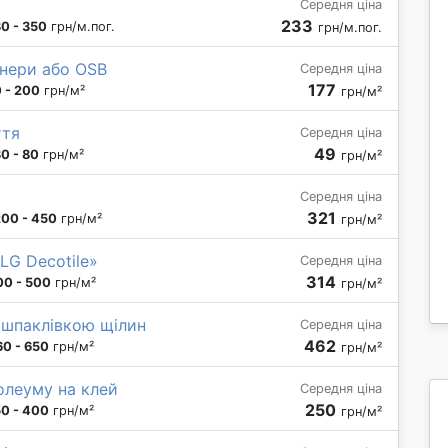
Середня ціна
233
30 - 350
грн/м.пог.
грн/м.пог.
анери або OSB
Середня ціна
177
 - 200
грн/м²
грн/м²
ття
Середня ціна
49
0 - 80
грн/м²
грн/м²
Середня ціна
321
200 - 450
грн/м²
грн/м²
LG Decotile»
Середня ціна
314
00 - 500
грн/м²
грн/м²
з шпаклівкою щілин
Середня ціна
462
60 - 650
грн/м²
грн/м²
олеуму на клей
Середня ціна
250
50 - 400
грн/м²
грн/м²