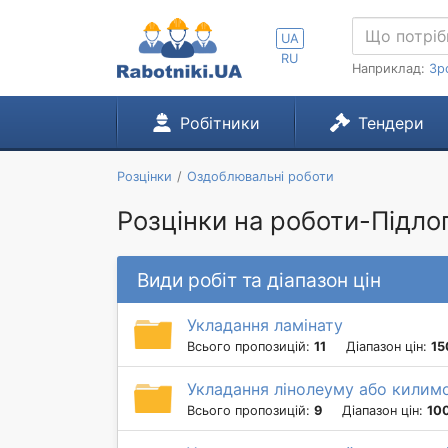
UA
RU
Наприклад:
Зр
Робітники
Тендери
Розцінки
Оздоблювальні роботи
Розцінки на роботи-Підло
Види робіт та діапазон цін
Укладання ламінату
Всього пропозицій:
11
Діапазон цін:
15
Укладання лінолеуму або килим
Всього пропозицій:
9
Діапазон цін:
100