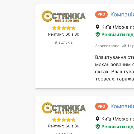
Компані
PRO
Київ
(Може пр
Реквізити пі
Рейтинг: 60 з 80
9 відгуків
Зареєстрований 11 
Влаштування ст
механізованим 
єктах. Влаштув
терасах, гаражах 
Компані
PRO
Київ
(Може пр
Реквізити пі
Рейтинг: 60 з 80