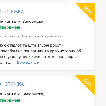
я "СТЯЖКА"
иїхати в м. Запоріжжя)
дтверджені
років тому
•
Був на сайті 5 годин тому
яжок підлог та штукатурні роботи
способом на приватних та промислових об
ання ухилоутворюючих стяжок на покрівлі,
і т.д.....
Докладніше
я "СТЯЖКА"
иїхати в м. Запоріжжя)
дтверджені