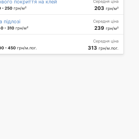
ового покриття на клей
Середня ціна
203
 - 250
грн/м²
грн/м²
 підлозі
Середня ціна
239
40 - 310
грн/м²
грн/м²
Середня ціна
313
00 - 450
грн/м.пог.
грн/м.пог.