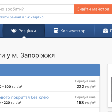
Знайти майстра
обити ремонт в 1-к квартирі
Розцінки
Калькулятор
ги у м. Запоріжжя
Середня ціна
222
0 - 300
грн/м²
грн/м²
ового покриття без клею
Середня ціна
158
 - 220
грн/м²
грн/м²