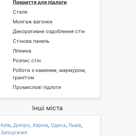
Покриття для підлоги
Стеля
Монтаж вагонки
Декоративне оздоблення стін
Стінова панель
Ліпнина
Розпис стін
Роботи з каменем, мармуром,
гранітом
Промислові підлоги
Інші міста
Київ
,
Дніпро
,
Харків
,
Одеса
,
Львів
,
Запоріжжя