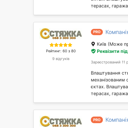
терасах, гаражах 
Компані
PRO
Київ
(Може пр
Реквізити пі
Рейтинг: 60 з 80
9 відгуків
Зареєстрований 11 
Влаштування ст
механізованим 
єктах. Влаштув
терасах, гаражах 
Компані
PRO