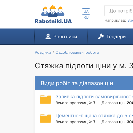
UA
RU
Наприклад:
Зр
Робітники
Тендери
Розцінки
Оздоблювальні роботи
Стяжка підлоги ціни у м.
Види робіт та діапазон цін
Заливка підлоги самовирівнюєт
Всього пропозицій:
7
Діапазон цін:
20
Цементно-піщана стяжка до 5 с
Всього пропозицій:
7
Діапазон цін:
30