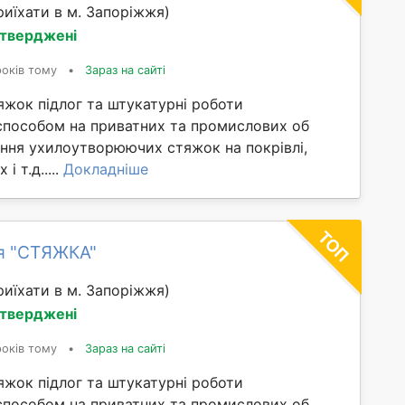
иїхати в м. Запоріжжя)
дтверджені
років тому
•
Зараз на сайті
яжок підлог та штукатурні роботи
способом на приватних та промислових об
ання ухилоутворюючих стяжок на покрівлі,
і т.д.....
Докладніше
я "СТЯЖКА"
иїхати в м. Запоріжжя)
дтверджені
років тому
•
Зараз на сайті
яжок підлог та штукатурні роботи
способом на приватних та промислових об