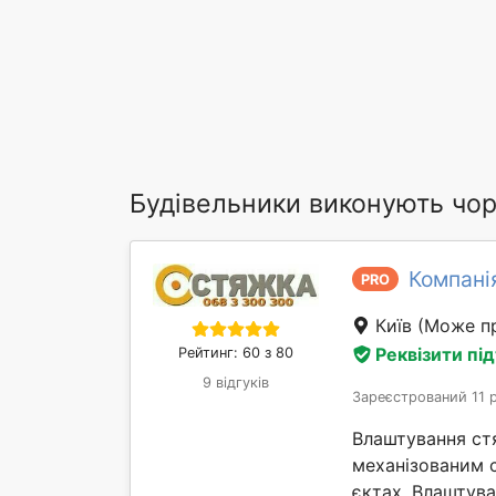
Будівельники виконують чорн
Компані
PRO
Київ
(Може пр
Реквізити пі
Рейтинг: 60 з 80
9 відгуків
Зареєстрований 11 
Влаштування ст
механізованим 
єктах. Влаштув