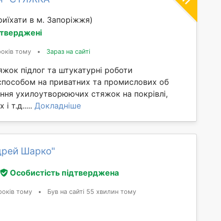
иїхати в м. Запоріжжя)
дтверджені
років тому
•
Зараз на сайті
яжок підлог та штукатурні роботи
способом на приватних та промислових об
ання ухилоутворюючих стяжок на покрівлі,
і т.д.....
Докладніше
дрей Шарко"
Особистість підтверджена
років тому
•
Був на сайті 55 хвилин тому