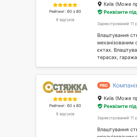
Київ
(Може пр
Реквізити пі
Рейтинг: 60 з 80
9 відгуків
Зареєстрований 11 
Влаштування ст
механізованим 
єктах. Влаштув
терасах, гаражах 
Компані
PRO
Київ
(Може пр
Реквізити пі
Рейтинг: 60 з 80
9 відгуків
Зареєстрований 11 
Влаштування ст
механізованим 