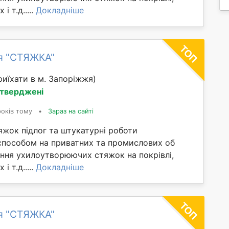
і т.д.....
Докладніше
я "СТЯЖКА"
иїхати в м. Запоріжжя)
дтверджені
років тому
•
Зараз на сайті
яжок підлог та штукатурні роботи
способом на приватних та промислових об
ання ухилоутворюючих стяжок на покрівлі,
і т.д.....
Докладніше
я "СТЯЖКА"