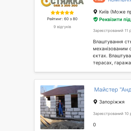
Київ
(Може пр
Реквізити пі
Рейтинг: 60 з 80
9 відгуків
Зареєстрований 11 
Влаштування ст
механізованим 
єктах. Влаштув
терасах, гаражах 
Майстер "Ан
Запоріжжя
Зареєстрований 10 
0