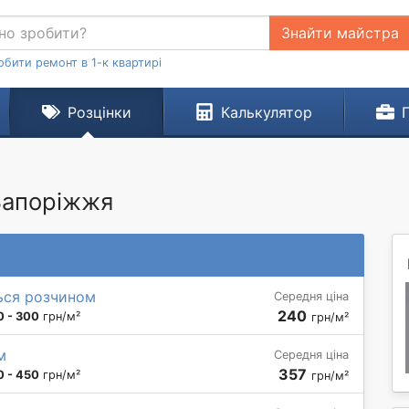
Знайти майстра
обити ремонт в 1-к квартирі
Розцінки
Калькулятор
 Запоріжжя
ься розчином
Середня ціна
240
0 - 300
грн/м²
грн/м²
м
Середня ціна
357
0 - 450
грн/м²
грн/м²