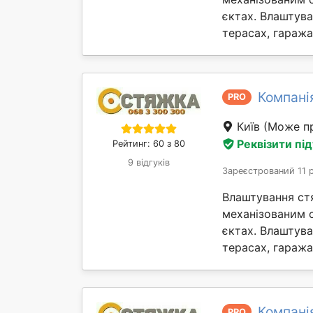
єктах. Влаштув
терасах, гаражах 
Компані
PRO
Київ
(Може пр
Реквізити пі
Рейтинг: 60 з 80
9 відгуків
Зареєстрований 11 
Влаштування ст
механізованим 
єктах. Влаштув
терасах, гаражах 
Компані
PRO