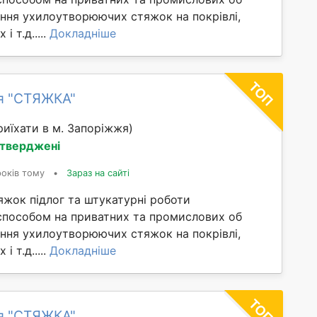
ання ухилоутворюючих стяжок на покрівлі,
і т.д.....
Докладніше
я "СТЯЖКА"
иїхати в м. Запоріжжя)
дтверджені
років тому
•
Зараз на сайті
яжок підлог та штукатурні роботи
способом на приватних та промислових об
ання ухилоутворюючих стяжок на покрівлі,
і т.д.....
Докладніше
я "СТЯЖКА"