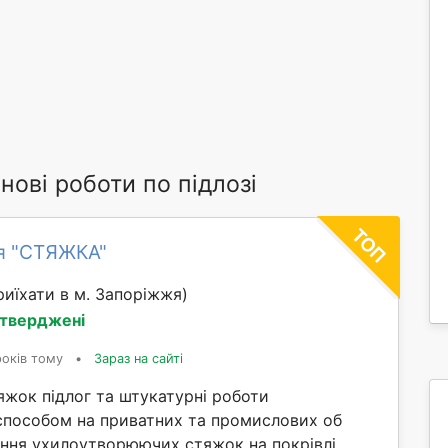
ові роботи по підлозі
я "СТЯЖКА"
иїхати в м. Запоріжжя)
дтверджені
років тому
•
Зараз на сайті
яжок підлог та штукатурні роботи
способом на приватних та промислових об
ання ухилоутворюючих стяжок на покрівлі,