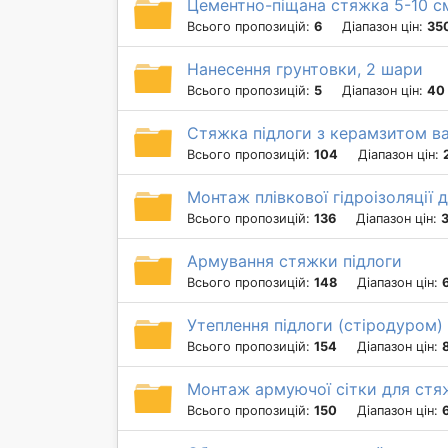
Цементно-піщана стяжка 5-10 с
Всього пропозицій:
6
Діапазон цін:
35
Нанесення грунтовки, 2 шари
Всього пропозицій:
5
Діапазон цін:
40 
Стяжка підлоги з керамзитом вар
Всього пропозицій:
104
Діапазон цін:
Монтаж плівкової гідроізоляції 
Всього пропозицій:
136
Діапазон цін:
3
Армування стяжки підлоги
Всього пропозицій:
148
Діапазон цін:
Утеплення підлоги (стіродуром) 
Всього пропозицій:
154
Діапазон цін:
Монтаж армуючої сітки для стя
Всього пропозицій:
150
Діапазон цін: