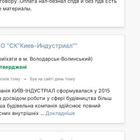
говору .Оплата нал-безнал спдв и без пдв Есть
е материалы.
ОО "СК"Киев-Индустриал""
иїхати в м. Володарськ-Волинський)
дтверджені
років тому
•
Був на сайті день тому
панія КИЇВ-ІНДУСТРІАЛ сформувалася у 2015
з досвідом роботи у сфері будівництва більш
аша будівельна компанія здійснює повний
них внутрішніх ...
Докладніше