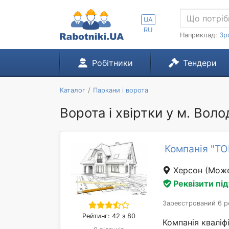
UA
RU
Наприклад:
Зр
Робітники
Тендери
Каталог
Паркани і ворота
Ворота і хвіртки у м. Во
Компанія "Т
Херсон
(Може
Реквізити пі
Зареєстрований 6 р
Рейтинг: 42 з 80
Компанія кваліф