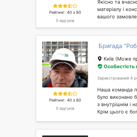
Якісно та вчас
матеріалу і ко
Рейтинг: 40 з 80
вашого замовлен
0 відгуків
Бригада "Роб
Київ
(Може пр
Особистість
Зареєстрований 4 р
Наша команда пр
було виконано б
Рейтинг: 40 з 80
з внутрішнім і 
0 відгуків
Крім цього є бог