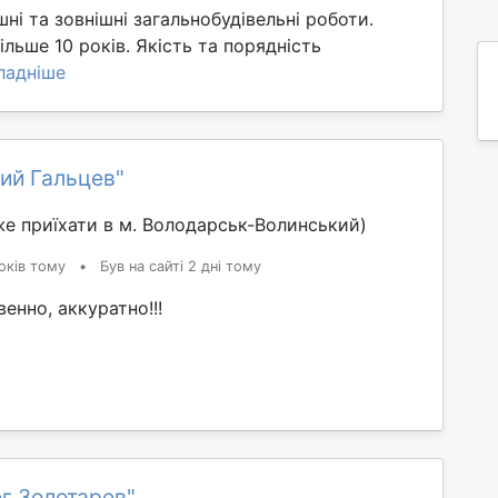
ні та зовнішні загальнобудівельні роботи.
ільше 10 років. Якість та порядність
ладніше
ий Гальцев"
е приїхати в м. Володарськ-Волинський)
оків тому
•
Був на сайті 2 дні тому
енно, аккуратно!!!
г Золотарев"