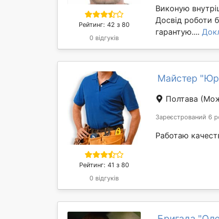
Виконую внутріш
Досвід роботи б
Рейтинг: 42 з 80
гарантую....
Док
0 відгуків
Майстер "Юр
Полтава
(Мож
Зареєстрований 6 р
Работаю качеств
Рейтинг: 41 з 80
0 відгуків
Бригада "Оле