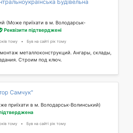
нтральноукраїнська Будівельна
кий
(Може приїхати в м. Володарськ-
Реквізити підтверджені
оків тому
•
Був на сайті рік тому
 монтаж металлоконструкций. Ангары, склады,
дания. Строим под ключ.
тор Самчук"
же приїхати в м. Володарськ-Волинський)
 підтверджена
оків тому
•
Був на сайті рік тому