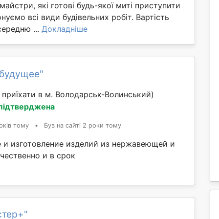
 майстри, які готові будь-якої миті приступити
онуємо всі види будівельних робіт. Вартість
середню ...
Докладніше
 будущее"
приїхати в м. Володарськ-Волинський)
 підтверджена
оків тому
•
Був на сайті 2 роки тому
 и изготовление изделий из нержавеющей и
чественно и в срок
стер+"