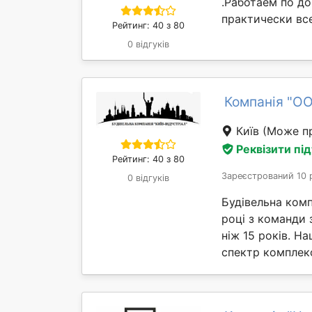
.Работаем по до
практически вс
Рейтинг: 40 з 80
0 відгуків
Компанія "О
Київ
(Може пр
Реквізити пі
Рейтинг: 40 з 80
Зареєстрований 10 
0 відгуків
Будівельна ком
році з команди 
ніж 15 років. Н
спектр комплекс