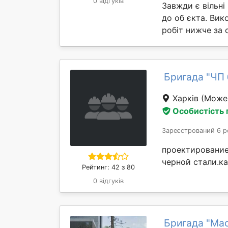
0 відгуків
Завжди є вільні
до об єкта. Вик
робіт нижче за 
Бригада "ЧП
Харків
(Може 
Особистість
Зареєстрований 6 р
проектирование
черной стали.ка
Рейтинг: 42 з 80
0 відгуків
Бригада "Ма