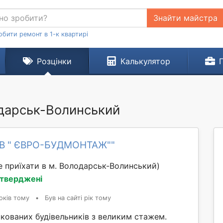
Знайти майстра
обити ремонт в 1-к квартирі
Розцінки
Калькулятор
лодарськ-Волинський
ОВ " ЄВРО-БУДМОНТАЖ""
 приїхати в м. Володарськ-Волинський)
дтверджені
оків тому
•
Був на сайті рік тому
ікованих будівельників з великим стажем.