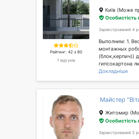
Київ
(Може пр
Особистість
Зареєстрований 4 р
Выполним: 1. В
монтажных робо
Рейтинг: 42 з 80
(блок,керпич))
1 відгуків
гипсокартона л
Докладніше
Майстер "Віта
Житомир
(Мо
Особистість
Зареєстрований 2 р