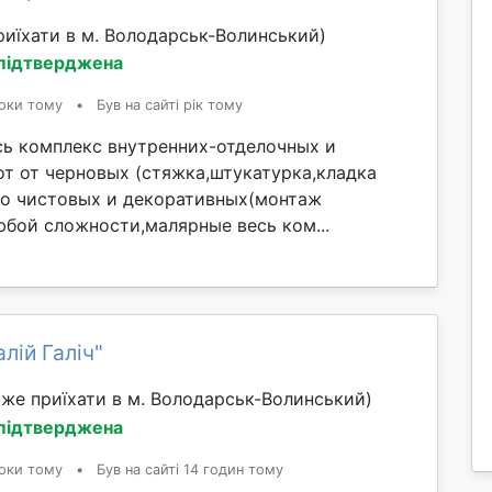
иїхати в м. Володарськ-Волинський)
 підтверджена
оки тому
•
Був на сайті рік тому
есь комплекс внутренних-отделочных и
т от черновых (стяжка,штукатурка,кладка
 до чистовых и декоративных(монтаж
юбой сложности,малярные весь ком...
лій Галіч"
же приїхати в м. Володарськ-Волинський)
 підтверджена
оки тому
•
Був на сайті 14 годин тому