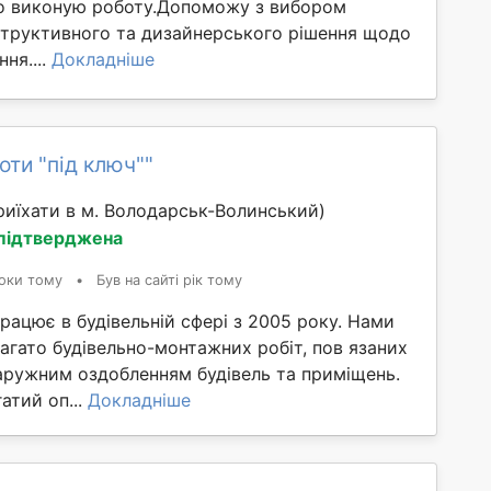
но виконую роботу.Допоможу з вибором
нструктивного та дизайнерського рішення щодо
ня....
Докладніше
оти "під ключ""
иїхати в м. Володарськ-Волинський)
 підтверджена
оки тому
•
Був на сайті рік тому
ацює в будівельній сфері з 2005 року. Нами
агато будівельно-монтажних робіт, пов язаних
наружним оздобленням будівель та приміщень.
атий оп...
Докладніше