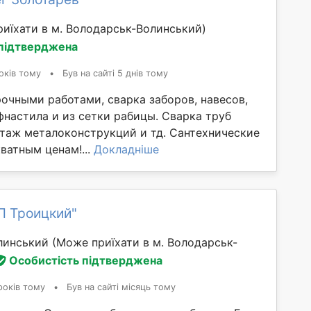
иїхати в м. Володарськ-Волинський)
 підтверджена
оків тому
•
Був на сайті 5 днів тому
очными работами, сварка заборов, навесов,
фнастила и из сетки рабицы. Сварка труб
нтаж металоконструкций и тд. Сантехнические
ватным ценам!...
Докладніше
П Троицкий"
линський
(Може приїхати в м. Володарськ-
Особистість підтверджена
років тому
•
Був на сайті місяць тому