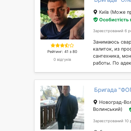
Київ
(Може пр
Особистість
Зареєстрований 6 р
Занимаюсь свар
калиток, из про
Рейтинг: 41 з 80
сантехника, мо
0 відгуків
работы. По адек
Бригада "ФО
Новоград-Во
Волинський)
Зареєстрований 10 