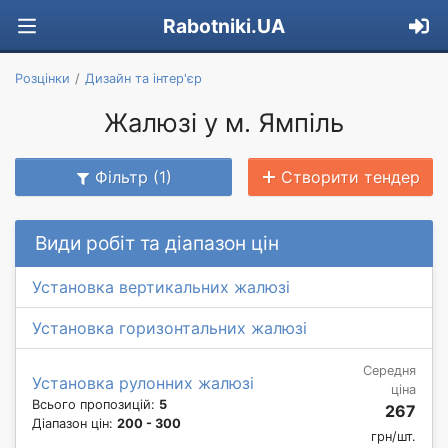
Rabotniki.UA
Розцінки
Дизайн та інтер'єр
Жалюзі у м. Ямпіль
Фільтр (1)
Створити тендер
Види робіт та діапазон цін
Установка вертикальних жалюзі
Установка горизонтальних жалюзі
Середня
Установка рулонних жалюзі
ціна
Всього пропозицій:
5
267
Діапазон цін:
200 - 300
грн/шт.