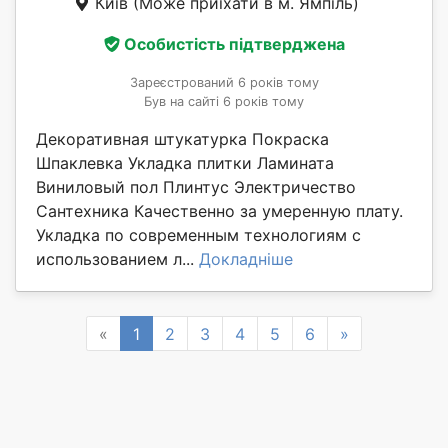
Київ
(Може приїхати в м. Ямпіль)
Особистість підтверджена
Зареєстрований 6 років тому
Був на сайті 6 років тому
Декоративная штукатурка Покраска
Шпаклевка Укладка плитки Ламината
Виниловый пол Плинтус Электричество
Сантехника Качественно за умеренную плату.
Укладка по современным технологиям с
использованием л...
Докладніше
Previous
Next
«
1
2
3
4
5
6
»