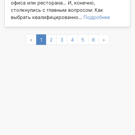
офиса или ресторана... И, конечно,
столкнулись с главным вопросом: Как
выбрать квалифицированно...
Подробнее
Previous
Next
«
1
2
3
4
5
6
»