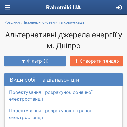
Rabotniki.UA
Розцінки
Інженерні системи та комунікації
Альтернативні джерела енергії у
м. Дніпро
Фільтр (1)
Створити тендер
Види робіт та діапазон цін
Проектування і розрахунок сонячної
електростанції
Проектування і розрахунок вітряної
електростанції