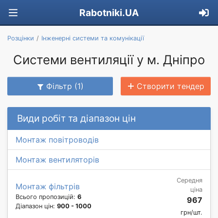
Rabotniki.UA
Розцінки
Інженерні системи та комунікації
Системи вентиляції у м. Дніпро
Фільтр (1)
Створити тендер
Види робіт та діапазон цін
Монтаж повітроводів
Монтаж вентиляторів
Середня
Монтаж фільтрів
ціна
Всього пропозицій:
6
967
Діапазон цін:
900 - 1000
грн/шт.