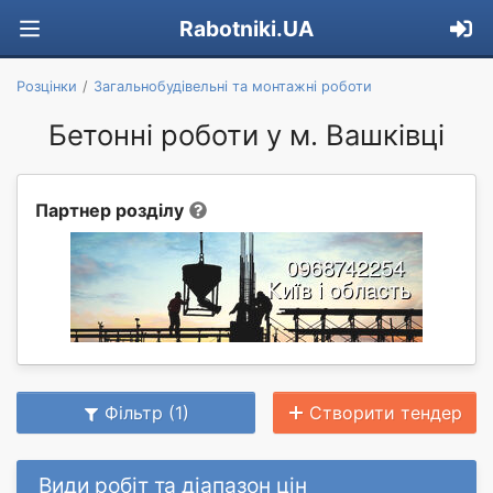
Rabotniki.UA
Розцінки
Загальнобудівельні та монтажні роботи
Бетонні роботи у м. Вашківці
Партнер розділу
Фільтр (1)
Створити тендер
Види робіт та діапазон цін