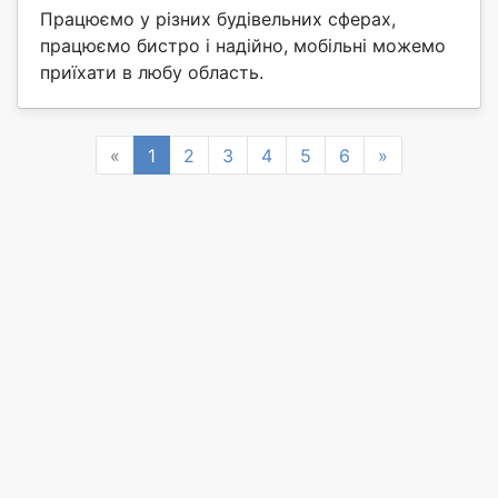
Працюємо у різних будівельних сферах,
працюємо бистро і надійно, мобільні можемо
приїхати в любу область.
Previous
Next
«
1
2
3
4
5
6
»