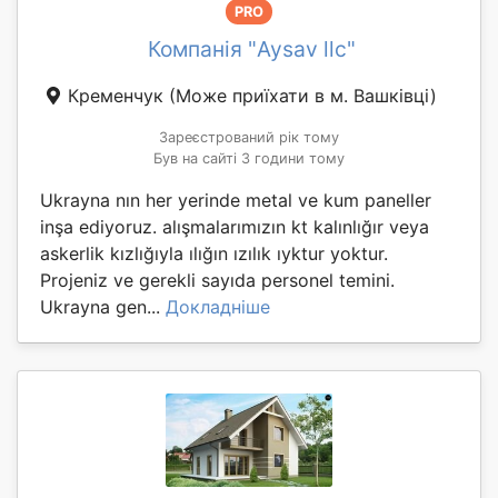
PRO
Компанія "Aysav llc"
Кременчук
(Може приїхати в м. Вашківці)
Зареєстрований рік тому
Був на сайті 3 години тому
Ukrayna nın her yerinde metal ve kum paneller
inşa ediyoruz. alışmalarımızın kt kalınlığır veya
askerlik kızlığıyla ılığın ızılık ıyktur yoktur.
Projeniz ve gerekli sayıda personel temini.
Ukrayna gen...
Докладніше