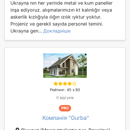
Ukrayna nın her yerinde metal ve kum paneller
inşa ediyoruz. alışmalarımızın kt kalınlığır veya
askerlik kızlığıyla ılığın ızılık ıyktur yoktur.
Projeniz ve gerekli sayıda personel temini.
Ukrayna gen...
Докладніше
Рейтинг: 45 з 80
0 відгуків
PRO
Компанія "Gurba"
Вінниця
(Може приїхати в м. Вашківці)