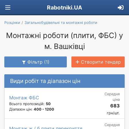
Rabotniki.UA
Розцінки
Загальнобудівельні та монтажні роботи
Монтажні роботи (плити, ФБС) у
м. Вашківці
Фільтр (1)
Створити тендер
Види робіт та діапазон цін
Середня
Монтаж ФБС
ціна
Всього пропозицій:
50
683
Діапазон цін:
400 - 1200
грн/шт.
Середня
Монтаж ж / б плити перекриття