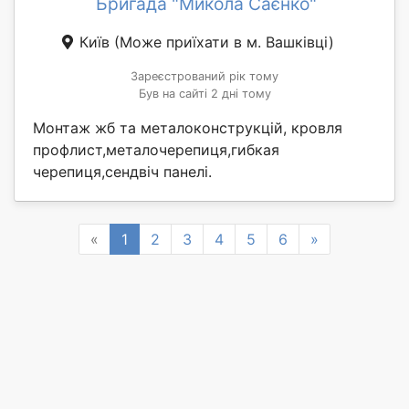
Бригада "Микола Саєнко"
Київ
(Може приїхати в м. Вашківці)
Зареєстрований рік тому
Був на сайті 2 дні тому
Монтаж жб та металоконструкцій, кровля
профлист,металочерепиця,гибкая
черепиця,сендвіч панелі.
Previous
Next
«
1
2
3
4
5
6
»