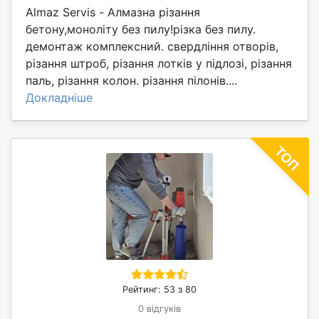
Almaz Servis - Алмазна різання
бетону,моноліту без пилу!різка без пилу.
демонтаж комплексний. свердління отворів,
різання штроб, різання лотків у підлозі, різання
паль, різання колон. різання пілонів....
Докладніше
Рейтинг: 53 з 80
0 відгуків