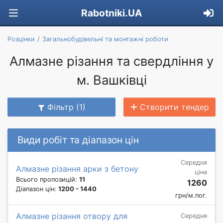
Rabotniki.UA
Розцінки
Загальнобудівельні та монтажні роботи
Алмазне різання та свердління у
м. Вашківці
Фільтр (1)
Створити тендер
Види робіт та діапазон цін
Середня
Алмазне різання арки з бетону
ціна
Всього пропозицій:
11
1260
Діапазон цін:
1200 - 1440
грн/м.пог.
Алмазне різання отвору для
Середня