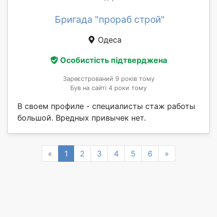
Бригада "прораб строй"
Одеса
Особистість підтверджена
Зареєстрований 9 років тому
Був на сайті 4 роки тому
В своем профиле - специалисты стаж работы
большой. Вредных привычек нет.
Previous
Next
«
1
2
3
4
5
6
»