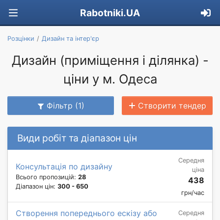
Rabotniki.UA
Розцінки
Дизайн та інтер'єр
Дизайн (приміщення і ділянка) -
ціни у м. Одеса
Фільтр (1)
Створити тендер
Види робіт та діапазон цін
Середня
Консультація по дизайну
ціна
Всього пропозицій:
28
438
Діапазон цін:
300 - 650
грн/час
Створення попереднього ескізу або
Середня