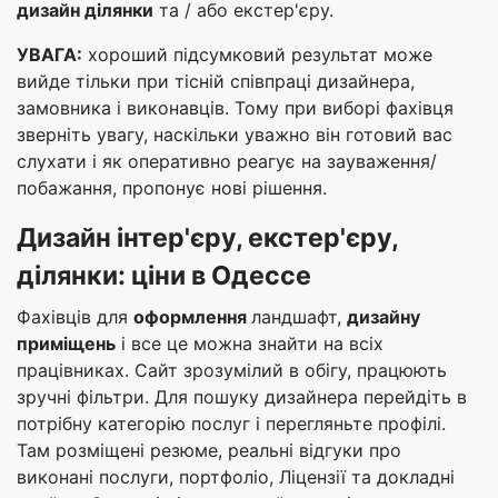
дизайн ділянки
та / або екстер'єру.
УВАГА:
хороший підсумковий результат може
вийде тільки при тісній співпраці дизайнера,
замовника і виконавців. Тому при виборі фахівця
зверніть увагу, наскільки уважно він готовий вас
слухати і як оперативно реагує на зауваження/
побажання, пропонує нові рішення.
Д
изайн інтер'єру
, екстер'єру,
ділянки: ціни в О
десс
е
Фахівців для
оформлення
ландшафт,
дизайну
приміщень
і все це можна знайти на всіх
працівниках. Сайт зрозумілий в обігу, працюють
зручні фільтри. Для пошуку дизайнера перейдіть в
потрібну категорію послуг і перегляньте профілі.
Там розміщені резюме, реальні відгуки про
виконані послуги, портфоліо, Ліцензії та докладні