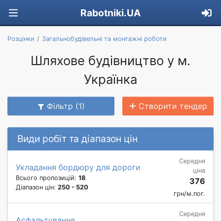
Rabotniki.UA
Розцінки
Загальнобудівельні та монтажні роботи
Шляхове будівництво у м.
Українка
Фільтр (1)
Створити тендер
Види робіт та діапазон цін
Середня
Укладання бордюру для дороги
ціна
Всього пропозицій:
18
376
Діапазон цін:
250 - 520
грн/м.пог.
Середня
Асфальтування