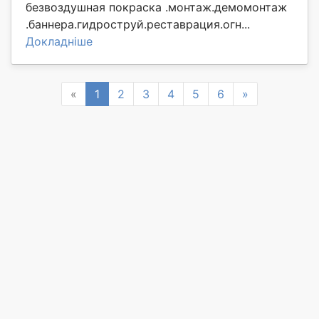
безвоздушная покраска .монтаж.демомонтаж
.баннера.гидроструй.реставрация.огн...
Докладніше
Previous
Next
«
1
2
3
4
5
6
»